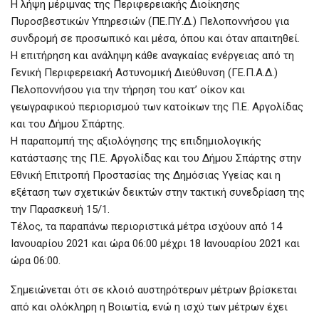
H λήψη μέριμνας της Περιφερειακής Διοίκησης
Πυροσβεστικών Υπηρεσιών (ΠΕ.ΠΥ.Δ.) Πελοποννήσου για
συνδρομή σε προσωπικό και μέσα, όπου και όταν απαιτηθεί.
H επιτήρηση και ανάληψη κάθε αναγκαίας ενέργειας από τη
Γενική Περιφερειακή Αστυνομική Διεύθυνση (ΓΕ.Π.Α.Δ.)
Πελοποννήσου για την τήρηση του κατ’ οίκον και
γεωγραφικού περιορισμού των κατοίκων της Π.Ε. Αργολίδας
και του Δήμου Σπάρτης.
H παραπομπή της αξιολόγησης της επιδημιολογικής
κατάστασης της Π.Ε. Αργολίδας και του Δήμου Σπάρτης στην
Εθνική Επιτροπή Προστασίας της Δημόσιας Υγείας και η
εξέταση των σχετικών δεικτών στην τακτική συνεδρίαση της
την Παρασκευή 15/1.
Τέλος, τα παραπάνω περιοριστικά μέτρα ισχύουν από 14
Ιανουαρίου 2021 και ώρα 06:00 μέχρι 18 Ιανουαρίου 2021 και
ώρα 06:00.
Σημειώνεται ότι σε κλοιό αυστηρότερων μέτρων βρίσκεται
από και ολόκληρη η Βοιωτία, ενώ η ισχύ των μέτρων έχει