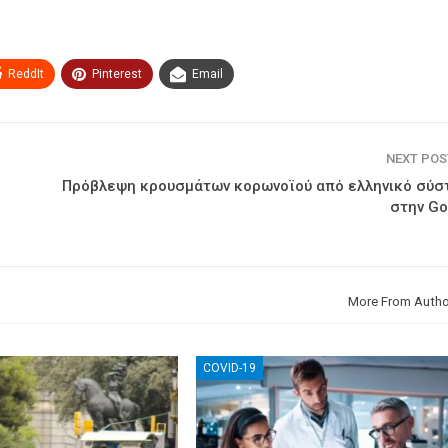
ReddIt
Pinterest
Email
NEXT PO
Πρόβλεψη κρουσμάτων κορωνοϊού από ελληνικό σύσ
στην Go
More From Autho
COVID-19