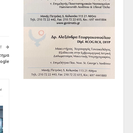
ST
τημα
ogle
r