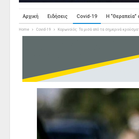
Αρχική
Ειδήσεις
Covid-19
Η “Θεραπεία” 
Home
Covid-19
Κορωνοϊός: Τα μισά από τα σημερινά κρούσμα