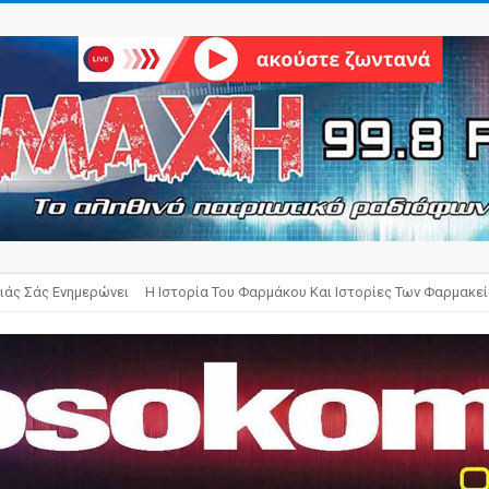
ιάς Σάς Ενημερώνει
Η Ιστορία Του Φαρμάκου Και Ιστορίες Των Φαρμακε