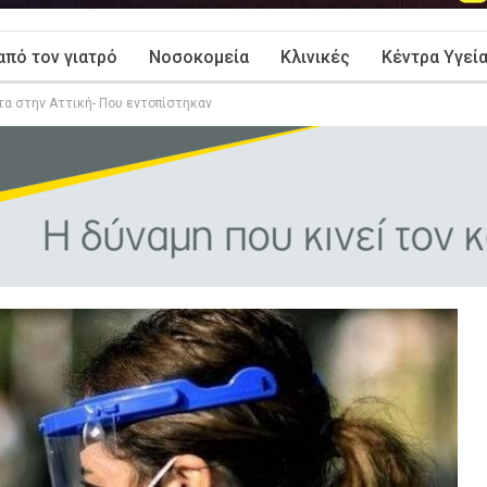
από τον γιατρό
Νοσοκομεία
Κλινικές
Κέντρα Υγεί
τα στην Αττική- Που εντοπίστηκαν