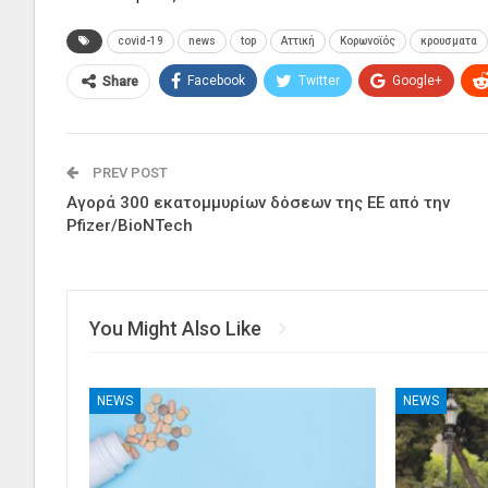
covid-19
news
top
Αττική
Κορωνοϊός
κρουσματα
Facebook
Twitter
Google+
Share
PREV POST
Αγορά 300 εκατομμυρίων δόσεων της ΕΕ από την
Pfizer/BioNTech
You Might Also Like
NEWS
NEWS