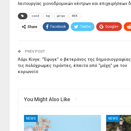
λειτουργίας χιονοδρομικών κέντρων και επιχειρήσεων δ
covid
top
μέτρα
ΦΕΚ
Facebook
Twitter
Google+
Share
PREV POST
Λάρι Κινγκ: ”Έφυγε” ο βετεράνος της δημοσιογραφίας
τις πολύχρωμες τιράντες, έπειτα από ”μάχη” με τον
κορωνοϊό
You Might Also Like
NEWS
NEWS