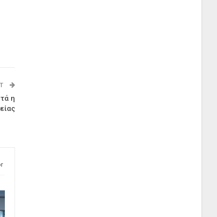
ST
τά η
γείας
r