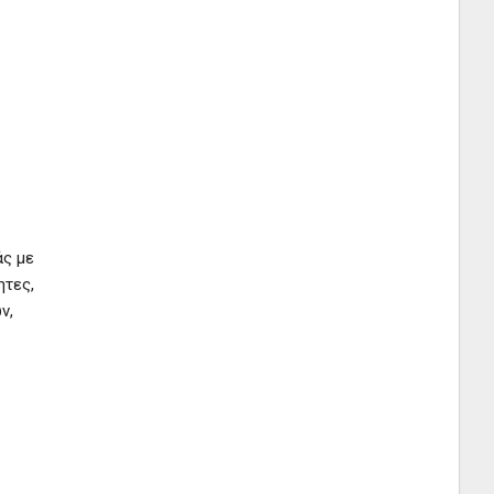
άς με
ητες,
ν,