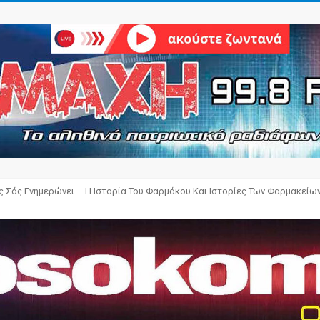
ς Σάς Ενημερώνει
Η Ιστορία Του Φαρμάκου Και Ιστορίες Των Φαρμακείω