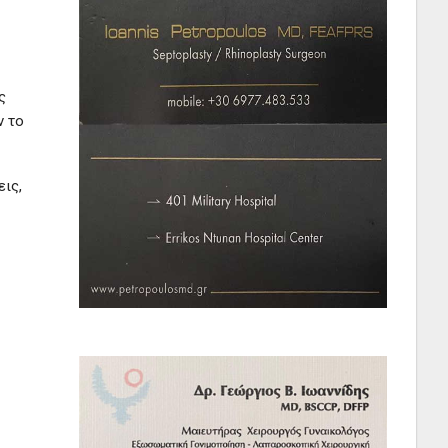
ς
ν το
εις,