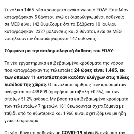
Συνολικά 1465 νέα κρούσματα ανακοίνωσε ο ΕΟΔΥ. Επιπλέον
καταγράφηκαν 5 θάνατοι, ενώ οι διασωληνωμένοι ασθενείς
σε ΜΕΘ είναι 142 Θυμίζουμε ότι το Σάββατο 10 Ιουλίου,
καταγράφηκαν 2327 μολύνσεις και 2 θάνατοι, ενώ σε ΜΕΘ
νοσηλεύονταν διασωληνωμένοι 142 ασθενείς.
Σύμφωνα με την επιδημιολογική έκθεση του ΕΟΔΥ:
Τα νέα εργαστηριακά επιβεβαιωμένα κρούσματα της νόσου
που καταγράφηκαν τις τελευταίες
24 ώρες είναι 1.465, εκ
των οποίων 11 εντοπίστηκαν κατόπιν ελέγχων στις πύλες
εισόδου της χώρας.
Ο συνολικός αριθμός των κρουσμάτων
ανέρχεται σε 438.809 (ημερήσια μεταβολή +0.3%), εκ των
οποίων 51,2% άνδρες. Με βάση τα επιβεβαιωμένα κρούσματα
των τελευταίων 7 ημερών, 161 θεωρούνται σχετιζόμενα με
ταξίδι από το εξωτερικό και 1.966 είναι σχετιζόμενα με ήδη
γνωστό κρούσμα.
Οι νέοι θάνατοι ασθενών με
COVID-19 είναι 5,
ενώ από την