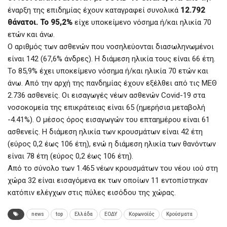
έναρξη της επιδημίας έχουν καταγραφεί συνολικά
12.792
θάνατοι. Το 95,2%
είχε υποκείμενο νόσημα ή/και ηλικία 70
ετών και άνω.
Ο αριθμός των ασθενών που νοσηλεύονται διασωληνωμένοι
είναι 142 (67,6% άνδρες). Η διάμεση ηλικία τους είναι 66 έτη.
To 85,9% έχει υποκείμενο νόσημα ή/και ηλικία 70 ετών και
άνω. Από την αρχή της πανδημίας έχουν εξέλθει από τις ΜΕΘ
2.736 ασθενείς. Οι εισαγωγές νέων ασθενών Covid-19 στα
νοσοκομεία της επικράτειας είναι 65 (ημερήσια μεταβολή
-4.41%). Ο μέσος όρος εισαγωγών του επταημέρου είναι 61
ασθενείς. Η διάμεση ηλικία των κρουσμάτων είναι 42 έτη
(εύρος 0,2 έως 106 έτη), ενώ η διάμεση ηλικία των θανόντων
είναι 78 έτη (εύρος 0,2 έως 106 έτη).
Από το σύνολο των 1.465 νέων κρουσμάτων του νέου ιού στη
χώρα 32 είναι εισαγόμενα εκ των οποίων 11 εντοπίστηκαν
κατόπιν ελέγχων στις πύλες εισόδου της χώρας.
news
top
Ελλάδα
ΕΟΔΥ
Κορωνοϊός
Κρούσματα