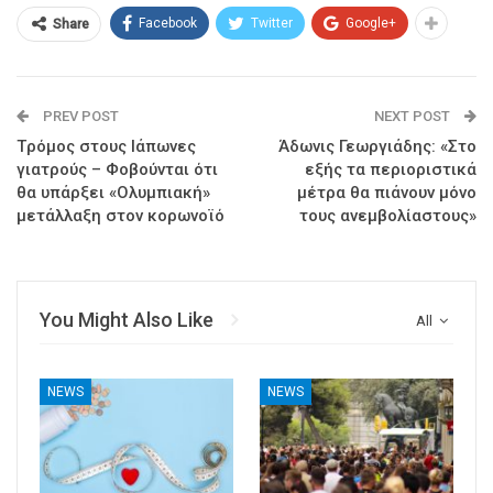
Facebook
Twitter
Google+
Share
PREV POST
NEXT POST
Tρόμος στους Ιάπωνες
Άδωνις Γεωργιάδης: «Στο
γιατρούς – Φοβούνται ότι
εξής τα περιοριστικά
θα υπάρξει «Ολυμπιακή»
μέτρα θα πιάνουν μόνο
μετάλλαξη στον κορωνοϊό
τους ανεμβολίαστους»
You Might Also Like
All
NEWS
NEWS