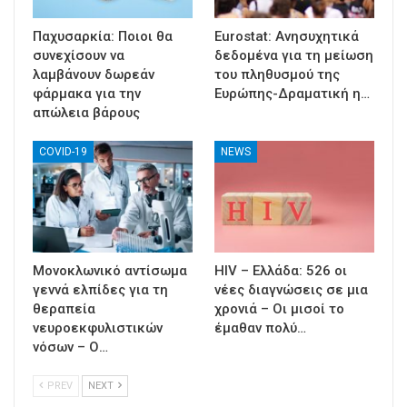
Παχυσαρκία: Ποιοι θα
Eurostat: Ανησυχητικά
συνεχίσουν να
δεδομένα για τη μείωση
λαμβάνουν δωρεάν
του πληθυσμού της
φάρμακα για την
Ευρώπης-Δραματική η…
απώλεια βάρους
COVID-19
NEWS
Μονοκλωνικό αντίσωμα
HIV – Ελλάδα: 526 οι
γεννά ελπίδες για τη
νέες διαγνώσεις σε μια
θεραπεία
χρονιά – Οι μισοί το
νευροεκφυλιστικών
έμαθαν πολύ…
νόσων – Ο…
PREV
NEXT