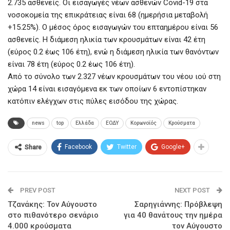
2.735 ασθενείς. Οι εισαγωγές νέων ασθενών Covid-19 στα
νοσοκομεία της επικράτειας είναι 68 (ημερήσια μεταβολή
+15.25%). Ο μέσος όρος εισαγωγών του επταημέρου είναι 56
ασθενείς. Η διάμεση ηλικία των κρουσμάτων είναι 42 έτη
(εύρος 0.2 έως 106 έτη), ενώ η διάμεση ηλικία των θανόντων
είναι 78 έτη (εύρος 0.2 έως 106 έτη).
Από το σύνολο των 2.327 νέων κρουσμάτων του νέου ιού στη
χώρα 14 είναι εισαγόμενα εκ των οποίων 6 εντοπίστηκαν
κατόπιν ελέγχων στις πύλες εισόδου της χώρας.
news
top
Ελλάδα
ΕΟΔΥ
Κορωνοϊός
Κρούσματα
Facebook
Twitter
Google+
Share
PREV POST
NEXT POST
Τζανάκης: Τον Αύγουστο
Σαρηγιάννης: Πρόβλεψη
στο πιθανότερο σενάριο
για 40 θανάτους την ημέρα
4.000 κρούσματα
τον Αύγουστο