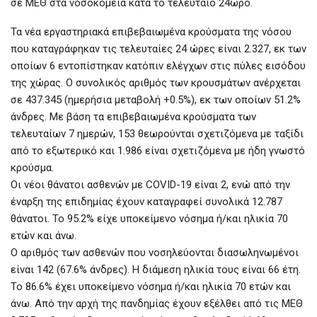
σε ΜΕΘ στα νοσοκομεία κατά το τελευταίο 24ωρο.
Τα νέα εργαστηριακά επιβεβαιωμένα κρούσματα της νόσου
που καταγράφηκαν τις τελευταίες 24 ώρες είναι 2.327, εκ των
οποίων 6 εντοπίστηκαν κατόπιν ελέγχων στις πύλες εισόδου
της χώρας. Ο συνολικός αριθμός των κρουσμάτων ανέρχεται
σε 437.345 (ημερήσια μεταβολή +0.5%), εκ των οποίων 51.2%
άνδρες. Με βάση τα επιβεβαιωμένα κρούσματα των
τελευταίων 7 ημερών, 153 θεωρούνται σχετιζόμενα με ταξίδι
από το εξωτερικό και 1.986 είναι σχετιζόμενα με ήδη γνωστό
κρούσμα.
Οι νέοι θάνατοι ασθενών με COVID-19 είναι 2, ενώ από την
έναρξη της επιδημίας έχουν καταγραφεί συνολικά 12.787
θάνατοι. Το 95.2% είχε υποκείμενο νόσημα ή/και ηλικία 70
ετών και άνω.
Ο αριθμός των ασθενών που νοσηλεύονται διασωληνωμένοι
είναι 142 (67.6% άνδρες). Η διάμεση ηλικία τους είναι 66 έτη.
To 86.6% έχει υποκείμενο νόσημα ή/και ηλικία 70 ετών και
άνω. Από την αρχή της πανδημίας έχουν εξέλθει από τις ΜΕΘ