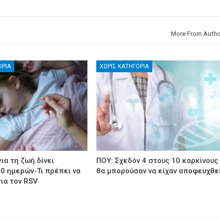
More From Autho
ΟΡΊΑ
ΧΩΡΊΣ ΚΑΤΗΓΟΡΊΑ
ια τη ζωή δίνει
ΠΟΥ: Σχεδόν 4 στους 10 καρκίνους
30 ημερών-Τι πρέπει να
θα μπορούσαν να είχαν αποφευχθε
ια τον RSV