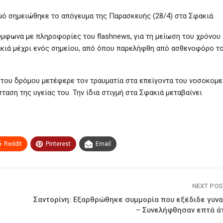
μό σημειώθηκε το απόγευμα της Παρασκευής (28/4) στα Σφακιά.
ύμφωνα με πληροφορίες του flashnews, για τη μείωση του χρόνου
φακιά μέχρι ενός σημείου, από όπου παρελήφθη από ασθενοφόρο τ
» του δρόμου μετέφερε τον τραυματία στα επείγοντα του νοσοκομε
σταση της υγείας του. Την ίδια στιγμή στα Σφακιά μεταβαίνει
ReddIt
Pinterest
Email
NEXT PO
Σαντορίνη: Εξαρθρώθηκε συμμορία που εξέδιδε γυνα
– Συνελήφθησαν επτά ά