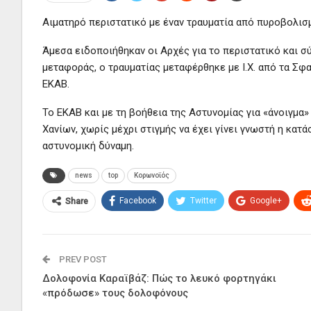
Αιματηρό περιστατικό με έναν τραυματία από πυροβολισ
Άμεσα ειδοποιήθηκαν οι Αρχές για το περιστατικό και σ
μεταφοράς, ο τραυματίας μεταφέρθηκε με Ι.Χ. από τα Σ
ΕΚΑΒ.
Το ΕΚΑΒ και με τη βοήθεια της Αστυνομίας για «άνοιγμα
Χανίων, χωρίς μέχρι στιγμής να έχει γίνει γνωστή η κατά
αστυνομική δύναμη.
news
top
Κορωνοϊός
Facebook
Twitter
Google+
Share
PREV POST
Δολοφονία Καραϊβάζ: Πώς το λευκό φορτηγάκι
«πρόδωσε» τους δολοφόνους