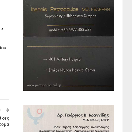
ου
ίου
ST
ίκες
τομα