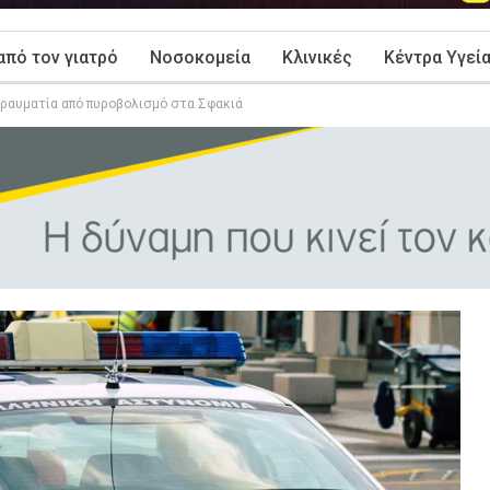
από τον γιατρό
Νοσοκομεία
Κλινικές
Κέντρα Υγεί
τραυματία από πυροβολισμό στα Σφακιά