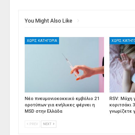
You Might Also Like
ΧΩΡΊΣ ΚΑΤΗΓΟΡΊΑ
ΧΩΡΊΣ ΚΑΤΗΓ
Νέο πνευμονιοκοκκικό εμβόλιο 21
RSV: Μάχη γ
οροτύπων για ενήλικες φέρνει η
κοριτσάκι 
MSD στην Ελλάδα
γνωρίζετε γ
PREV
NEXT