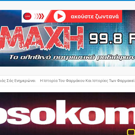
ιάς Σάς Ενημερώνει
Η Ιστορία Του Φαρμάκου Και Ιστορίες Των Φαρμακε