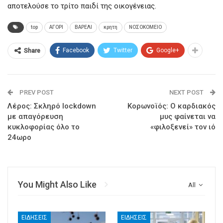
αποτελούσε το τρίτο παιδί της οικογένειας.
top
ΑΓΟΡΙ
ΒΑΡΕΛΙ
κρητη
ΝΟΣΟΚΟΜΕΙΟ
Facebook
Twitter
Google+
Share
PREV POST
NEXT POST
Λέρος: Σκληρό lockdown
Κορωνοϊός: Ο καρδιακός
με απαγόρευση
μυς φαίνεται να
κυκλοφορίας όλο το
«φιλοξενεί» τον ιό
24ωρο
You Might Also Like
All
ΕΙΔΉΣΕΙΣ
ΕΙΔΉΣΕΙΣ