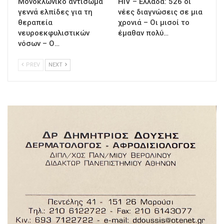
Μονοκλωνικό αντίσωμα
HIV – Ελλάδα: 526 οι
γεννά ελπίδες για τη
νέες διαγνώσεις σε μια
θεραπεία
χρονιά – Οι μισοί το
νευροεκφυλιστικών
έμαθαν πολύ…
νόσων – Ο…
PREV
NEXT