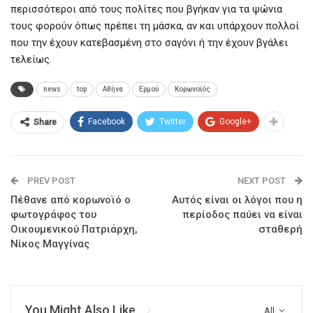
περισσότεροι από τους πολίτες που βγήκαν για τα ψώνια
τους φορούν όπως πρέπει τη μάσκα, αν και υπάρχουν πολλοί
που την έχουν κατεβασμένη στο σαγόνι ή την έχουν βγάλει
τελείως.
news
top
Αθήνα
Ερμού
Κορωνοϊός
Facebook
Twitter
Google+
Share
PREV POST
NEXT POST
Πέθανε από κορωνοϊό ο
Αυτός είναι οι λόγοι που η
φωτογράφος του
περίοδος παύει να είναι
Οικουμενικού Πατριάρχη,
σταθερή
Νίκος Μαγγίνας
You Might Also Like
All