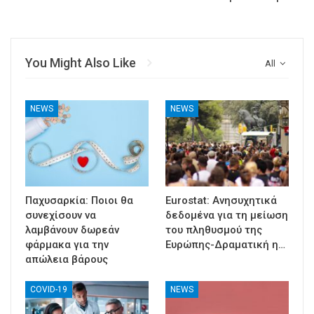
You Might Also Like
All
NEWS
NEWS
Παχυσαρκία: Ποιοι θα
Eurostat: Ανησυχητικά
συνεχίσουν να
δεδομένα για τη μείωση
λαμβάνουν δωρεάν
του πληθυσμού της
φάρμακα για την
Ευρώπης-Δραματική η…
απώλεια βάρους
COVID-19
NEWS