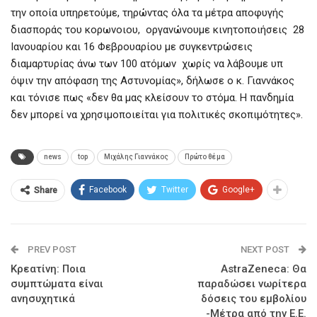
την οποία υπηρετούμε, τηρώντας όλα τα μέτρα αποφυγής
διασποράς του κορωνοιου, οργανώνουμε κινητοποιήσεις 28
Ιανουαρίου και 16 Φεβρουαρίου με συγκεντρώσεις
διαμαρτυρίας άνω των 100 ατόμων χωρίς να λάβουμε υπ
όψιν την απόφαση της Αστυνομίας», δήλωσε ο κ. Γιαννάκος
και τόνισε πως «δεν θα μας κλείσουν το στόμα. Η πανδημία
δεν μπορεί να χρησιμοποιείται για πολιτικές σκοπιμότητες».
news
top
Μιχάλης Γιαννάκος
Πρώτο θέμα
Facebook
Twitter
Google+
Share
PREV POST
NEXT POST
Κρεατίνη: Ποια
AstraZeneca: Θα
συμπτώματα είναι
παραδώσει νωρίτερα
ανησυχητικά
δόσεις του εμβολίου
-Μέτρα από την Ε.Ε.