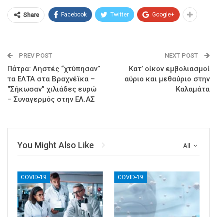
Facebook
Twitter
Google+
Share
PREV POST
NEXT POST
Πάτρα: Ληστές “χτύπησαν”
Κατ’ οίκον εμβολιασμοί
τα ΕΛΤΑ στα Βραχνέϊκα –
αύριο και μεθαύριο στην
“Σήκωσαν” χιλιάδες ευρώ
Καλαμάτα
– Συναγερμός στην ΕΛ.ΑΣ
You Might Also Like
All
COVID-19
COVID-19