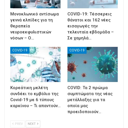
Μονοκλωνικό αντίσωμα
COVID-19: Τέσσερεις
γεννά ελπίδες για τη
θάνατοι και 162 νέες
θεραπεία
εισαγωγές την
νευροεκφυλιστικών
τελευταία εβδομάδα –
νόσων – Ο…
Σε χαμηλά…
COVID-19
COVID-19
Κορεάτικη μελέτη
COVID: Τα 2 πρώιμα
συνδέει το εμβόλιο της
συμπτώματα της νέας
Covid-19 με 6 τύπους
μετάλλαξης για τα
καρκίνου – Τι απαντούν…
οποία μας
προειδοποιούν…
PREV
NEXT