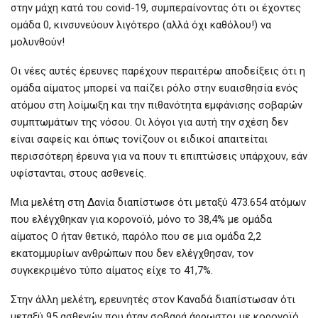
στην μάχη κατά του covid-19, συμπεραίνοντας ότι οι έχοντες
ομάδα 0, κινσυνεύουν λιγότερο (αλλά όχι καθόλου!) να
μολυνθούν!
Οι νέες αυτές έρευνες παρέχουν περαιτέρω αποδείξεις ότι η
ομάδα αίματος μπορεί να παίζει ρόλο στην ευαισθησία ενός
ατόμου στη λοίμωξη και την πιθανότητα εμφάνισης σοβαρών
συμπτωμάτων της νόσου. Οι λόγοι για αυτή την σχέση δεν
είναι σαφείς και όπως τονίζουν οι ειδικοί απαιτείται
περισσότερη έρευνα για να πουν τι επιπτώσεις υπάρχουν, εάν
υφίστανται, στους ασθενείς.
Μια μελέτη στη Δανία διαπίστωσε ότι μεταξύ 473.654 ατόμων
που ελέγχθηκαν για κορονοϊό, μόνο το 38,4% με ομάδα
αίματος Ο ήταν θετικό, παρόλο που σε μια ομάδα 2,2
εκατομμυρίων ανθρώπων που δεν ελέγχθησαν, τον
συγκεκριμένο τύπο αίματος είχε το 41,7%.
Στην άλλη μελέτη, ερευνητές στον Καναδά διαπίστωσαν ότι
μεταξύ 95 ασθενών που ήταν σοβαρά άρρωστοι με κορονοϊό,