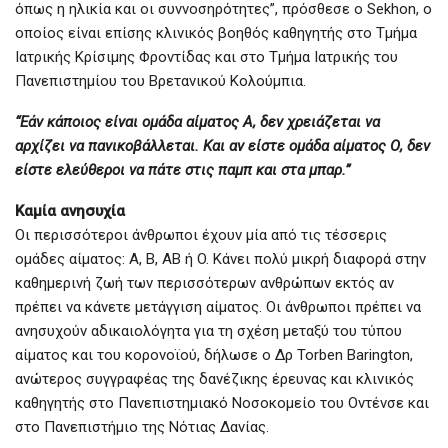
όπως η ηλικία και οι συννοσηρότητες”, πρόσθεσε ο Sekhon, ο
οποίος είναι επίσης κλινικός βοηθός καθηγητής στο Τμήμα
Ιατρικής Κρίσιμης Φροντίδας και στο Τμήμα Ιατρικής του
Πανεπιστημίου του Βρετανικού Κολούμπια.
“Εάν κάποιος είναι ομάδα αίματος Α, δεν χρειάζεται να
αρχίζει να πανικοβάλλεται. Και αν είστε ομάδα αίματος Ο, δεν
είστε ελεύθεροι να πάτε στις παμπ και στα μπαρ.”
Καμία ανησυχία
Οι περισσότεροι άνθρωποι έχουν μία από τις τέσσερις
ομάδες αίματος: A, B, AB ή O. Κάνει πολύ μικρή διαφορά στην
καθημερινή ζωή των περισσότερων ανθρώπων εκτός αν
πρέπει να κάνετε μετάγγιση αίματος. Οι άνθρωποι πρέπει να
ανησυχούν αδικαιολόγητα για τη σχέση μεταξύ του τύπου
αίματος και του κορονοϊού, δήλωσε ο Δρ Torben Barington,
ανώτερος συγγραφέας της δανέζικης έρευνας και κλινικός
καθηγητής στο Πανεπιστημιακό Νοσοκομείο του Οντένσε και
στο Πανεπιστήμιο της Νότιας Δανίας.