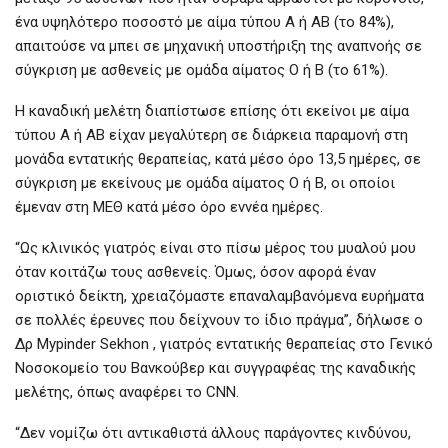
ένα υψηλότερο ποσοστό με αίμα τύπου Α ή ΑΒ (το 84%),
απαιτούσε να μπει σε μηχανική υποστήριξη της αναπνοής σε
σύγκριση με ασθενείς με ομάδα αίματος Ο ή Β (το 61%).
Η καναδική μελέτη διαπίστωσε επίσης ότι εκείνοι με αίμα
τύπου Α ή ΑΒ είχαν μεγαλύτερη σε διάρκεια παραμονή στη
μονάδα εντατικής θεραπείας, κατά μέσο όρο 13,5 ημέρες, σε
σύγκριση με εκείνους με ομάδα αίματος Ο ή Β, οι οποίοι
έμεναν στη ΜΕΘ κατά μέσο όρο εννέα ημέρες.
“Ως κλινικός γιατρός είναι στο πίσω μέρος του μυαλού μου
όταν κοιτάζω τους ασθενείς. Όμως, όσον αφορά έναν
οριστικό δείκτη, χρειαζόμαστε επαναλαμβανόμενα ευρήματα
σε πολλές έρευνες που δείχνουν το ίδιο πράγμα”, δήλωσε ο
Δρ Mypinder Sekhon , γιατρός εντατικής θεραπείας στο Γενικό
Νοσοκομείο του Βανκούβερ και συγγραφέας της καναδικής
μελέτης, όπως αναφέρει το CNN.
“Δεν νομίζω ότι αντικαθιστά άλλους παράγοντες κινδύνου,