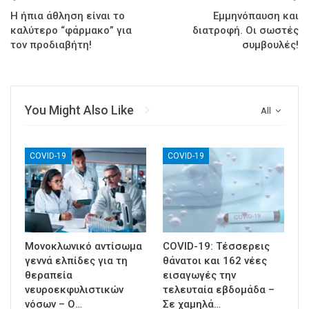
H ήπια άθληση είναι το
Εμμηνόπαυση και
καλύτερο “φάρμακο” για
διατροφή. Οι σωστές
τον προδιαβήτη!
συμβουλές!
You Might Also Like
All
COVID-19
COVID-19
Μονοκλωνικό αντίσωμα
COVID-19: Τέσσερεις
γεννά ελπίδες για τη
θάνατοι και 162 νέες
θεραπεία
εισαγωγές την
νευροεκφυλιστικών
τελευταία εβδομάδα –
νόσων – Ο…
Σε χαμηλά…