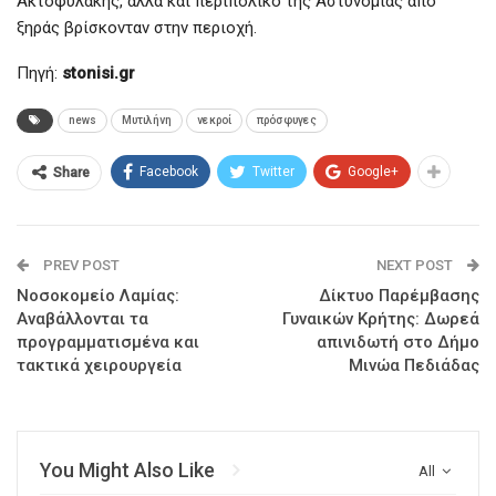
Ακτοφυλακής, αλλά και περιπολικό της Αστυνομίας από
ξηράς βρίσκονταν στην περιοχή.
Πηγή:
stonisi.gr
news
Μυτιλήνη
νεκροί
πρόσφυγες
Facebook
Twitter
Google+
Share
PREV POST
NEXT POST
Νοσοκομείο Λαμίας:
Δίκτυο Παρέμβασης
Αναβάλλονται τα
Γυναικών Κρήτης: Δωρεά
προγραμματισμένα και
απινιδωτή στο Δήμο
τακτικά χειρουργεία
Μινώα Πεδιάδας
You Might Also Like
All