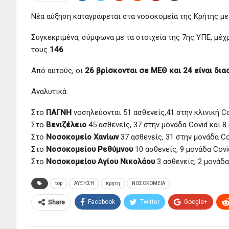
Νέα αύξηση καταγράφεται στα νοσοκομεία της Κρήτης με
Συγκεκριμένα, σύμφωνα με τα στοιχεία της 7ης ΥΠΕ, μέχ
τους
146
Από αυτούς, οι
26 βρίσκονται σε ΜΕΘ και 24 είναι δι
Αναλυτικά:
Στο
ΠΑΓΝΗ
νοσηλεύονται 51 ασθενείς,41 στην κλινική C
Στο
Βενιζέλειο
45 ασθενείς, 37 στην μονάδα Covid και 
Στο
Νοσοκομείο Χανίων
37 ασθενείς, 31 στην μονάδα C
Στο
Νοσοκομείου Ρεθύμνου
10 ασθενείς, 9 μονάδα Cov
Στο
Νοσοκομείου Αγίου Νικολάου
3 ασθενείς, 2 μονάδ
top
ΑΥΞΗΣΗ
κρητη
ΝΟΣΟΚΟΜΕΙΑ
Facebook
Twitter
Google+
Share