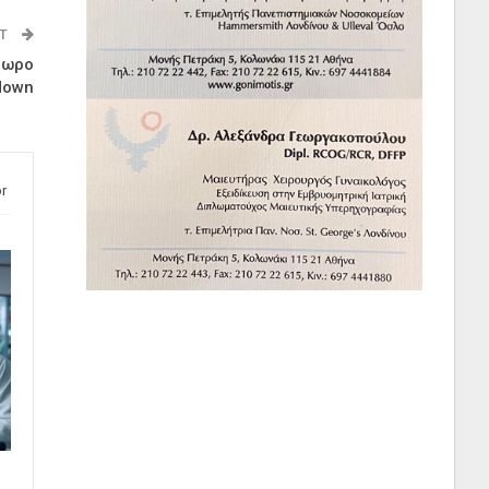
ST
8ωρο
down
r