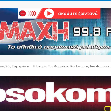
ιάς Σάς Ενημερώνει
Η Ιστορία Του Φαρμάκου Και Ιστορίες Των Φαρμακε