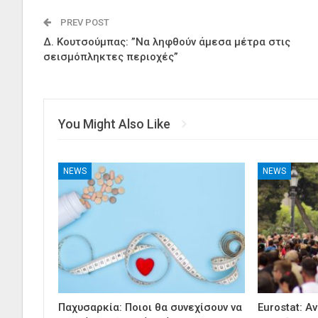
PREV POST
Δ. Κουτσούμπας: ”Να ληφθούν άμεσα μέτρα στις
σεισμόπληκτες περιοχές”
You Might Also Like
NEWS
NEWS
Παχυσαρκία: Ποιοι θα συνεχίσουν να
Eurostat: Α