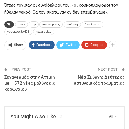
Όπως τόνισαν οι συνάδελφοι του, «οι κουκουλοφόροι τον
ήθελαν νεκρό. Θα τον σκότωναν αν δεν επεμβαίναμε».
news
top
αστυνομικός
επίθεση
Νέα Σμύρνη
νοσοκομείο 401
τραυματίας
Facebook
Twitter
Google+
Share
PREV POST
NEXT POST
Συναγερμός στην Αττική
Νέα Σμύρνη: Δεύτερος
με 1.572 νέες μολύνσεις
αστυνομικός τραυματίας
κορωνοϊού
You Might Also Like
All