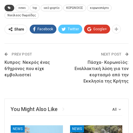
news
top
ιικό φορτίο
ΚΟΡΩΝΟΙΟΣ
κορωνοπάρτυ
Νικόλαος Θωμαΐδης
Facebook
Twitter
Google+
Share
PREV POST
NEXT POST
Κυπρος: Νεκρός ένας
Πάσχα- Κορωνοϊός:
69χρονος που είχε
Εναλλακτική λύση για τον
εμβολιαστεί
εορτασμό από την
Εκκλησία της Κρήτης
You Might Also Like
All
NEWS
NEWS