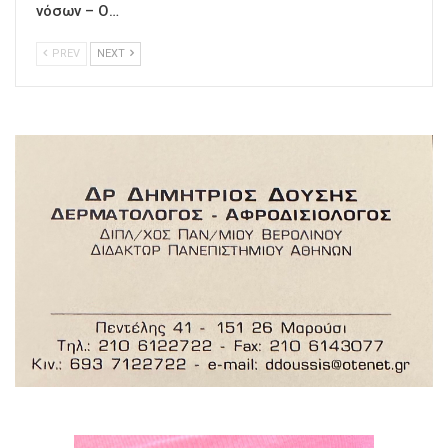
νόσων – Ο…
PREV
NEXT