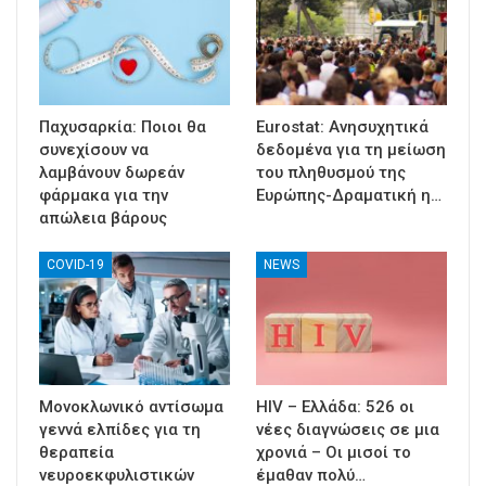
Παχυσαρκία: Ποιοι θα
Eurostat: Ανησυχητικά
συνεχίσουν να
δεδομένα για τη μείωση
λαμβάνουν δωρεάν
του πληθυσμού της
φάρμακα για την
Ευρώπης-Δραματική η…
απώλεια βάρους
COVID-19
NEWS
Μονοκλωνικό αντίσωμα
HIV – Ελλάδα: 526 οι
γεννά ελπίδες για τη
νέες διαγνώσεις σε μια
θεραπεία
χρονιά – Οι μισοί το
νευροεκφυλιστικών
έμαθαν πολύ…