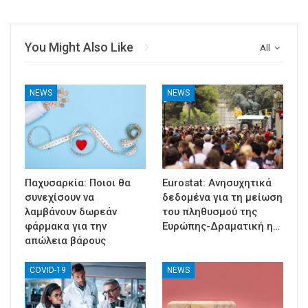
You Might Also Like
All
NEWS
NEWS
Παχυσαρκία: Ποιοι θα
Eurostat: Ανησυχητικά
συνεχίσουν να
δεδομένα για τη μείωση
λαμβάνουν δωρεάν
του πληθυσμού της
φάρμακα για την
Ευρώπης-Δραματική η…
απώλεια βάρους
COVID-19
NEWS