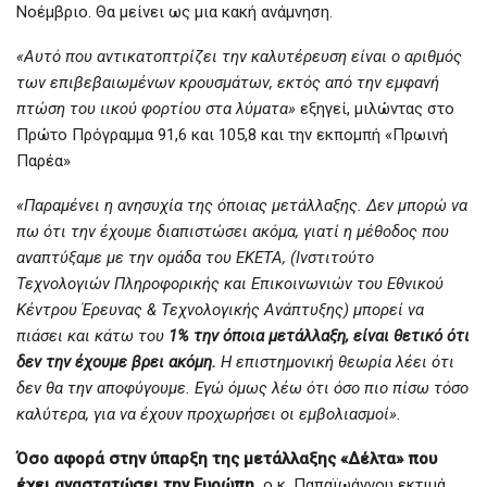
Νοέμβριο. Θα μείνει ως μια κακή ανάμνηση.
«Αυτό που αντικατοπτρίζει την καλυτέρευση είναι ο αριθμός
των επιβεβαιωμένων κρουσμάτων, εκτός από την εμφανή
πτώση του ιικού φορτίου στα λύματα»
εξηγεί, μιλώντας στο
Πρώτο Πρόγραμμα 91,6 και 105,8 και την εκπομπή «Πρωινή
Παρέα»
«Παραμένει η ανησυχία της όποιας μετάλλαξης. Δεν μπορώ να
πω ότι την έχουμε διαπιστώσει ακόμα, γιατί η μέθοδος που
αναπτύξαμε με την ομάδα του ΕΚΕΤΑ, (Ινστιτούτο
Τεχνολογιών Πληροφορικής και Επικοινωνιών του Εθνικού
Κέντρου Έρευνας & Τεχνολογικής Ανάπτυξης) μπορεί να
πιάσει και κάτω του
1% την όποια μετάλλαξη, είναι θετικό ότι
δεν την έχουμε βρει ακόμη.
Η επιστημονική θεωρία λέει ότι
δεν θα την αποφύγουμε. Εγώ όμως λέω ότι όσο πιο πίσω τόσο
καλύτερα, για να έχουν προχωρήσει οι εμβολιασμοί».
Όσο αφορά στην ύπαρξη της μετάλλαξης «Δέλτα» που
έχει αναστατώσει την Ευρώπη,
ο κ. Παπαϊωάννου εκτιμά