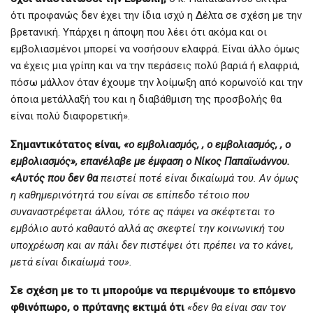
ότι προφανώς δεν έχει την ίδια ισχύ η Δέλτα σε σχέση με την
βρετανική. Υπάρχει η άποψη που λέει ότι ακόμα και οι
εμβολιασμένοι μπορεί να νοσήσουν ελαφρά. Είναι άλλο όμως
να έχεις μια γρίπη και να την περάσεις πολύ βαριά ή ελαφριά,
πόσω μάλλον όταν έχουμε την λοίμωξη από κορωνοϊό και την
όποια μετάλλαξή του και η διαβάθμιση της προσβολής θα
είναι πολύ διαφορετική».
Σημαντικότατος είναι
,
«ο εμβολιασμός, , ο εμβολιασμός, , ο
εμβολιασμός», επανέλαβε με έμφαση ο Νίκος Παπαϊωάννου.
«Αυτός που δεν θα
πειστεί ποτέ είναι δικαίωμά του. Αν όμως
η καθημερινότητά του είναι σε επίπεδο τέτοιο που
συναναστρέφεται άλλου, τότε ας πάψει να σκέφτεται το
εμβόλιο αυτό καθαυτό αλλά ας σκεφτεί την κοινωνική του
υποχρέωση και αν πάλι δεν πιστέψει ότι πρέπει να το κάνει,
μετά είναι δικαίωμά του».
Σε σχέση με το τι μπορούμε να περιμένουμε το επόμενο
φθινόπωρο, ο πρύτανης εκτιμά ότι
«δεν θα είναι σαν τον