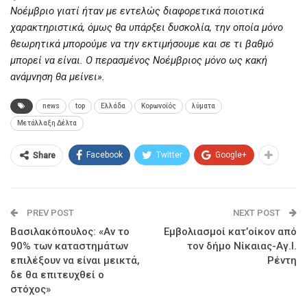
Νοέμβριο γιατί ήταν με εντελώς διαφορετικά ποιοτικά
χαρακτηριστικά, όμως θα υπάρξει δυσκολία, την οποία μόνο
θεωρητικά μπορούμε να την εκτιμήσουμε και σε τι βαθμό
μπορεί να είναι. Ο περασμένος Νοέμβριος μόνο ως κακή
ανάμνηση θα μείνει».
news
top
Ελλάδα
Κορωνοϊός
λύματα
Μετάλλαξη Δέλτα
Facebook
Twitter
Google+
Share
PREV POST
NEXT POST
Βασιλακόπουλος: «Αν το
Εμβολιασμοί κατ’οίκον από
90% των καταστημάτων
τον δήμο Νίκαιας-Αγ.Ι.
επιλέξουν να είναι μεικτά,
Ρέντη
δε θα επιτευχθεί ο
στόχος»