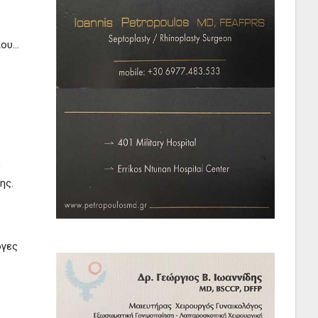
που…
ς
ης.
ογες