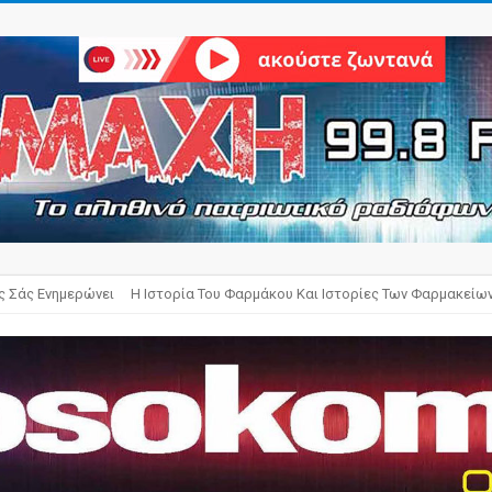
ς Σάς Ενημερώνει
Η Ιστορία Του Φαρμάκου Και Ιστορίες Των Φαρμακείω