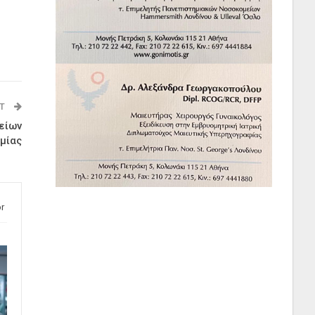
ST
είων
ημίας
r