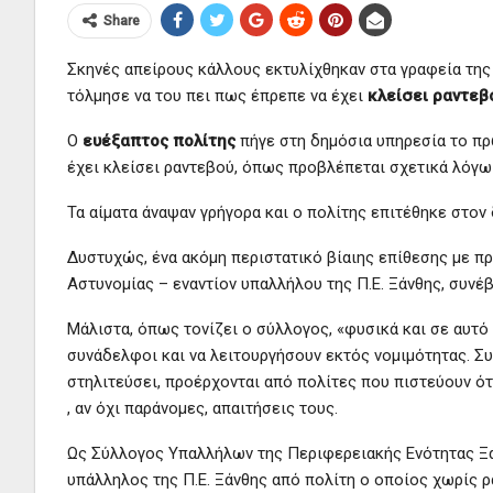
Share
Σκηνές απείρους κάλλους εκτυλίχθηκαν στα γραφεία τη
τόλμησε να του πει πως έπρεπε να έχει
κλείσει ραντεβ
Ο
ευέξαπτος πολίτης
πήγε στη δημόσια υπηρεσία το πρω
έχει κλείσει ραντεβού, όπως προβλέπεται σχετικά λόγω
Τα αίματα άναψαν γρήγορα και ο πολίτης επιτέθηκε στο
Δυστυχώς, ένα ακόμη περιστατικό βίαιης επίθεσης με π
Αστυνομίας – εναντίον υπαλλήλου της Π.Ε. Ξάνθης, συνέ
Μάλιστα, όπως τονίζει ο σύλλογος, «φυσικά και σε αυτό
συνάδελφοι και να λειτουργήσουν εκτός νομιμότητας. Συ
στηλιτεύσει, προέρχονται από πολίτες που πιστεύουν ότ
, αν όχι παράνομες, απαιτήσεις τους.
Ως Σύλλογος Υπαλλήλων της Περιφερειακής Ενότητας Ξά
υπάλληλος της Π.Ε. Ξάνθης από πολίτη ο οποίος χωρίς ρ