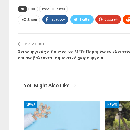
top
ΕΛΑΣ
Ξάνθη
Facebook
Twitter
Google+
Share
PREV POST
Χειρουργικές αίθουσες ως ΜΕΘ: Παραμένουν κλειστέ
και αναβάλλονται σημαντικά χειρουργεία
You Might Also Like
NEWS
NEWS