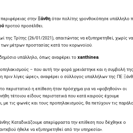
ς περιφέρειας στην
Ξάνθη
όταν πολίτης γρονθοκόπησε υπάλληλο 
ού
προτού προσέλθει.
ί της Τρίτης (26/01/2021), απαιτώντας να εξυπηρετηθεί, χωρίς να
 των μέτρων προστασίας κατά του κορωνοϊού.
ν δημόσιο υπάλληλο, όπως αναφέρει το
xanthinea
.
ροπηλακισμούς – που αυτή την φορά χρειάστηκε και η συμβολή τη
βη πριν λίγες ώρες», αναφέρει ο σύλλογος υπαλλήλων της ΠΕ Ξάνθ
 το περιστατικό η επίθεση ήταν πρόσχημα για να «φοβηθούν» οι
νήθη τέτοιου είδους περιστατικά που κατά καιρούς έχουμε
ι, με τις φωνές και τους προπηλακισμούς, θα πετύχουν τις παράλ
νθης Καταδικάζουμε απερίφραστα την επίθεση που δέχθηκε ο
αντεβού ήθελε να εξυπηρετηθεί από την υπηρεσία».