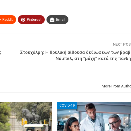
ReddIt
Pinterest
Email
NEXT PO
ς
Στοκχόλμη: Η θρυλική αίθουσα δεξιώσεων των βραβ
Νόμπελ, στη ”μάχη” κατά της πανδ
More From Autho
COVID-19