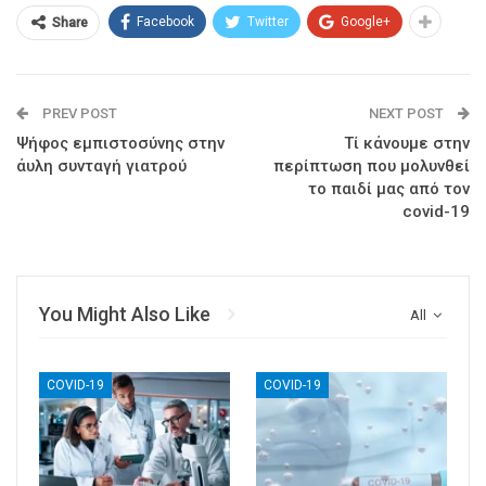
Facebook
Twitter
Google+
Share
PREV POST
NEXT POST
Ψήφος εμπιστοσύνης στην
Τί κάνουμε στην
άυλη συνταγή γιατρού
περίπτωση που μολυνθεί
το παιδί μας από τον
covid-19
You Might Also Like
All
COVID-19
COVID-19