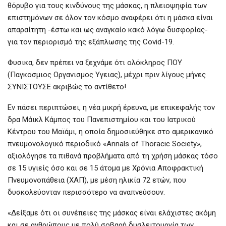
θόρυβο για τους κινδύνους της μάσκας, η πλειοψηφία των
επιστημόνων σε όλον τον κόσμο αναφέρει ότι η μάσκα είναι
απαραίτητη -έστω και ως αναγκαίο κακό λόγω δυσφορίας-
για τον περιορισμό της εξάπλωσης της Covid-19.
Φυσικα, δεν πρέπει να ξεχνάμε ότι ολόκληρος ΠΟΥ
(Παγκοσμιος Οργανισμος Υγειας), μέχρι πριν λίγους μήνες
ΣΥΝΙΣΤΟΥΣΕ ακριβώς το αντίθετο!
Εν πάσει περιπτώσει, η νέα μικρή έρευνα, με επικεφαλής τον
δρα Μάικλ Κάμπος του Πανεπιστημίου και του Ιατρικού
Κέντρου του Μαϊάμι, η οποία δημοσιεύθηκε στο αμερικανικό
πνευμονολογικό περιοδικό «Annals of Thoracic Society»,
αξιολόγησε τα πιθανά προβλήματα από τη χρήση μάσκας τόσο
σε 15 υγιείς όσο και σε 15 άτομα με Χρόνια Αποφρακτική
Πνευμονοπάθεια (ΧΑΠ), με μέση ηλικία 72 ετών, που
δυσκολεύονταν περισσότερο να αναπνεύσουν.
«Δείξαμε ότι οι συνέπειες της μάσκας είναι ελάχιστες ακόμη
και σε ανθρώπους με πολύ σοβαρή δυσλειτουργία των