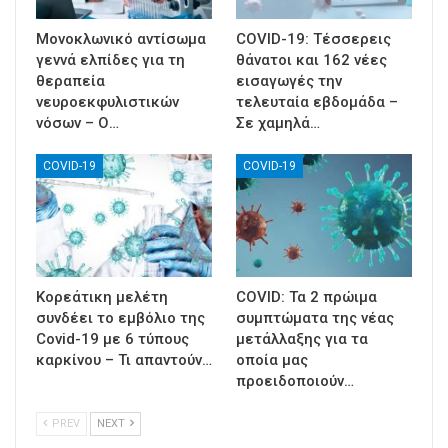
Μονοκλωνικό αντίσωμα
COVID-19: Τέσσερεις
γεννά ελπίδες για τη
θάνατοι και 162 νέες
θεραπεία
εισαγωγές την
νευροεκφυλιστικών
τελευταία εβδομάδα –
νόσων – Ο…
Σε χαμηλά…
COVID-19
COVID-19
Κορεάτικη μελέτη
COVID: Τα 2 πρώιμα
συνδέει το εμβόλιο της
συμπτώματα της νέας
Covid-19 με 6 τύπους
μετάλλαξης για τα
καρκίνου – Τι απαντούν…
οποία μας
προειδοποιούν…
PREV
NEXT