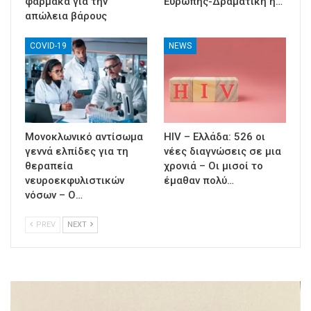
φάρμακα για την
Ευρώπης-Δραματική η…
απώλεια βάρους
COVID-19
NEWS
Μονοκλωνικό αντίσωμα
HIV – Ελλάδα: 526 οι
γεννά ελπίδες για τη
νέες διαγνώσεις σε μια
θεραπεία
χρονιά – Οι μισοί το
νευροεκφυλιστικών
έμαθαν πολύ…
νόσων – Ο…
PREV
NEXT