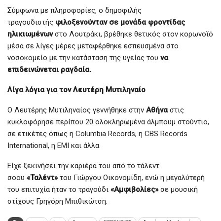
Σύμφωνα με πληροφορίες, ο δημοφιλής
τραγουδιστής
φιλοξενούνταν σε μονάδα φροντίδας
ηλικιωμένων
στο Λουτράκι, βρέθηκε θετικός στον κορωνοϊό
μέσα σε λίγες μέρες μεταφέρθηκε εσπευσμένα στο
νοσοκομείο με την κατάσταση της υγείας του
να
επιδεινώνεται ραγδαία.
Λίγα λόγια για τον Λευτέρη Μυτιληναίο
Ο Λευτέρης Μυτιληναίος γεννήθηκε στην
Αθήνα
στις
κυκλοφόρησε περίπου 20 ολοκληρωμένα άλμπουμ στούντιο,
σε ετικέτες όπως η Columbia Records, η CBS Records
International, η EMI και άλλα.
Είχε ξεκινήσει την καριέρα του από το τάλεντ
σοου
«Ταλέντ»
του Γιώργου Οικονομίδη, ενώ η μεγαλύτερή
του επιτυχία ήταν το τραγούδι
«Αμφιβολίες»
σε μουσική
στίχους Γρηγόρη Μπιθικώτση.