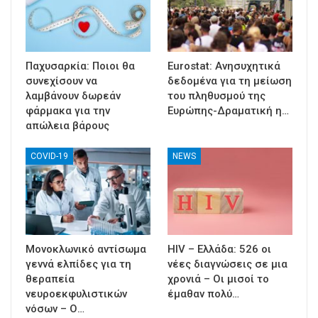
Παχυσαρκία: Ποιοι θα
Eurostat: Ανησυχητικά
συνεχίσουν να
δεδομένα για τη μείωση
λαμβάνουν δωρεάν
του πληθυσμού της
φάρμακα για την
Ευρώπης-Δραματική η…
απώλεια βάρους
COVID-19
NEWS
Μονοκλωνικό αντίσωμα
HIV – Ελλάδα: 526 οι
γεννά ελπίδες για τη
νέες διαγνώσεις σε μια
θεραπεία
χρονιά – Οι μισοί το
νευροεκφυλιστικών
έμαθαν πολύ…
νόσων – Ο…