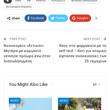
news
top
θανατος
ΚΟΡΩΝΟΙΟΣ
Λευτέρης Μυτιληναίος
Νοσοκομείο Κορίνθου
Facebook
Twitter
Google+
Share
PREV POST
NEXT POST
Νοσοκομείο «Αττικόν»:
Χάος στα φαρμακεία με τα
Μητέρα με κορωνοϊό
self test – Αντί για ατομικά
γέννησε πρόωρα ενώ ήταν
έφτασαν συσκευασίες των
διασωληνωμένη
25 τεμαχίων
You Might Also Like
All
NEWS
NEWS