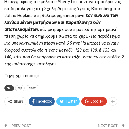
Η συγγραφέας της μελέτης Sherry Liu, συντονίστρια έρευνας
επιδημιολογίας στη Σχολή Δημόσιας Υγείας Bloomberg του
Johns Hopkins στη Βαλτιμόρη, επεσήμανε
τον κίνδυνο των
λανθασμένων μετρήσεων και παραπλανητικών
αποτελεσμάτων
, εάν μετράμε συστηματικά την αρτηριακή
πίεση χωρίς να στηρίζουμε σωστά το χέρι. «
Για παράδειγμα,
μια υπερεκτιμημένη πίεση κατά 6,5 mmHg μπορεί να είναι η
διαφορά συστολικής πίεσης μεταξύ 123 και 130, ή 133 και
140, κάτι που θα μπορούσε να κατατάξει κάποιον στο στάδιο 2
της υπέρτασης
» καταλήγει.
Πηγή: ygeiamou.gr
top
πίεση
Facebook
Twitter
Google+
Share
PREV POST
NEXT POST