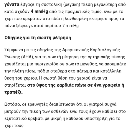
γόνατα
έβγαζε τη συστολική (μεγάλη) πίεση μεγαλύτερη από
κατά σχεδόν
4 mmHg
από τις πραγματικές τιμές, ενώ με το
χέρι που κρεμόταν στο πλάι η λανθασμένη εκτίμησε προς τα
πάνω ξέφευγε κατά περίπου 7 mmHg.
Οδηγίες για τη σωστή μέτρηση
Σύμφωνα με τις οδηγίες της Αμερικανικής Καρδιολογικής
Ένωσης (AHA), για τη σωστή μέτρηση της αρτηριακής πίεσης
χρειάζεται μια περιχειρίδα σε σωστό μέγεθος, να ακουμπάτε
την πλάτη πίσω, πόδια σταθερά στο πάτωμα και κατάλληλη
θέση του χεριού. Η σωστή θέση του χεριού είναι να
στηρίζεται
στο ύψος της καρδιάς
πάνω σε ένα γραφείο ή
τραπέζι.
Ωστόσο, οι ερευνητές διαπίστωσαν ότι οι γιατροί συχνά
μετρούν την πίεση των ασθενών ενώ τους έχουν καθίσει στο
εξεταστικό κρεβάτι με μικρή ή καθόλου υποστήριξη για το
χέρι τους.