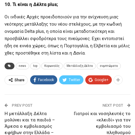
10. Τι είναι η Δέλτα plus;
Οι ινδικές Αρχές προειδοποιούν για την ανίχνευση μιας
νεότερης μετάλλαξης του νέου στελέχους, με την κωδική
ονομασία Delta plus, η οποία είναι μεταδοτικότερη και
προσβάλλει σφοδρότερα τους πνεύμονες. Εχει εντοπιστεί
ήδη σε εννέα χώρες, όπως η Πορτογαλία, η Ελβετία και μόλις
χθες προστέθηκε στη λίστα και η Δανία.
news
top
Κορωνοϊός
Μετάλλαξη Δέλτα
συμπτώματα
Facebook
Twitter
Google+
Share
PREV POST
NEXT POST
Η μετάλλαξη Δέλτα
Γιατροί και νοσηλευτές το
μολύνει και τα παιδιά –
«κλειδί» για τον
Άμεσα ο εμβολιασμός
εμβολιασμό του
εφήβων στην Ελλάδα –
πληθυσμού