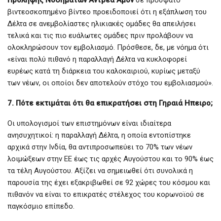
Πρόληψης Νοσημάτων Αντρεα Αμόν
σε πρόσφατο
βιντεοσκοπημένο βίντεο προειδοποιεί ότι η εξάπλωση του
Δέλτα σε ανεμβολίαστες ηλικιακές ομάδες θα απειλήσει
τελικά και τις πιο ευάλωτες ομάδες πριν προλάβουν να
ολοκληρώσουν τον εμβολιασμό. Πρόσθεσε, δε, με νόημα ότι
«είναι πολύ πιθανό η παραλλαγή Δέλτα να κυκλοφορεί
ευρέως κατά τη διάρκεια του καλοκαιριού, κυρίως μεταξύ
των νέων, οι οποίοι δεν αποτελούν στόχο του εμβολιασμού».
7. Πότε εκτιμάται ότι θα επικρατήσει στη Γηραιά Ηπειρο;
Οι υπολογισμοί των επιστημόνων είναι ιδιαίτερα
ανησυχητικοί: η παραλλαγή Δέλτα, η οποία εντοπίστηκε
αρχικά στην Ινδία, θα αντιπροσωπεύει το 70% των νέων
λοιμώξεων στην ΕΕ έως τις αρχές Αυγούστου και το 90% έως
τα τέλη Αυγούστου. Αξίζει να σημειωθεί ότι συνολικά η
παρουσία της έχει εξακριβωθεί σε 92 χώρες του κόσμου και
πιθανόν να είναι το επικρατές στέλεχος του κορωνοϊού σε
παγκόσμιο επίπεδο.