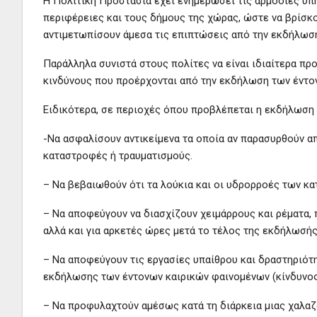
Η Πολιτική Προστασία έχει ενημερώσει τις αρμόδιες υπ
περιφέρειες και τους δήμους της χώρας, ώστε να βρίσκο
αντιμετωπίσουν άμεσα τις επιπτώσεις από την εκδήλωσ
Παράλληλα συνιστά στους πολίτες να είναι ιδιαίτερα πρ
κινδύνους που προέρχονται από την εκδήλωση των έντο
Ειδικότερα, σε περιοχές όπου προβλέπεται η εκδήλωσ
-Να ασφαλίσουν αντικείμενα τα οποία αν παρασυρθούν α
καταστροφές ή τραυματισμούς.
– Να βεβαιωθούν ότι τα λούκια και οι υδρορροές των κατ
– Να αποφεύγουν να διασχίζουν χειμάρρους και ρέματα, 
αλλά και για αρκετές ώρες μετά το τέλος της εκδήλωσή
– Να αποφεύγουν τις εργασίες υπαίθρου και δραστηριότη
εκδήλωσης των έντονων καιρικών φαινομένων (κίνδυνος
– Να προφυλαχτούν αμέσως κατά τη διάρκεια μιας χαλαζό