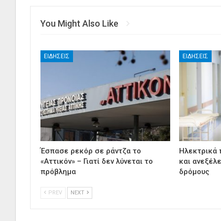
You Might Also Like
ΕΙΔΉΣΕΙΣ
ΕΙΔΉΣΕΙΣ
Έσπασε ρεκόρ σε ράντζα το
Ηλεκτρικά π
«Αττικόν» – Γιατί δεν λύνεται το
και ανεξέλ
πρόβλημα
δρόμους
PREV
NEXT