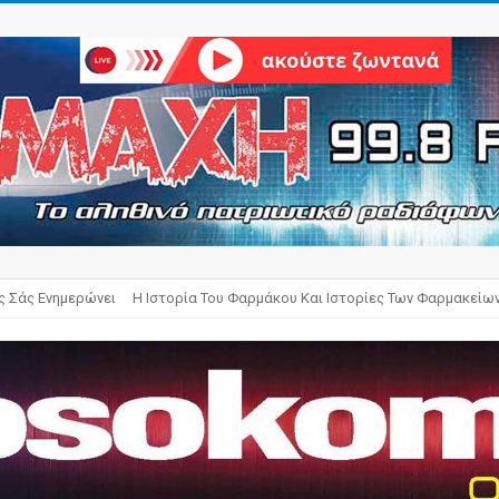
ς Σάς Ενημερώνει
Η Ιστορία Του Φαρμάκου Και Ιστορίες Των Φαρμακείω