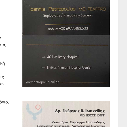
ν
ία,
ική
ά
ις
σε
όνιο,