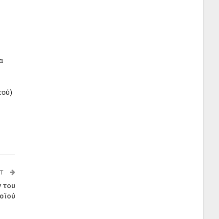
α
τού)
ST
ν του
οϊού