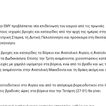
ην ΕΜΥ προβλέπεται νέα επιδείνωση του καιρού από τις πρωινές
πους ισχυρές βροχές και καταιγίδες από την αρχή της ημέρας στη
Κεντρική Στερεά, τη Δυτική Πελοπόννησο και πρόσκαιρα στη Θεσσαλ
λοπόννησο.
βροχές και καταιγίδες το Βόρειο και Ανατολικό Αιγαίο, η Ανατολ
) τα Δωδεκάνησα. Επίσης την Τρίτη αναμένονται χιονοπτώσεις κατ
ριοχές με χαμηλό υψόμετρο στα βόρεια, ενώ από το βράδυ και ως τ
ς αναμένονται στην Ανατολική Μακεδονία και τη Θράκη ακόμη και 
 νοτιοδυτικοί στο Αιγαίο και από το απόγευμα βορειοδυτικοί στο Ι
ις βραδινές ώρες στα βόρεια που την Τετάρτη (27-01) θα γίνει