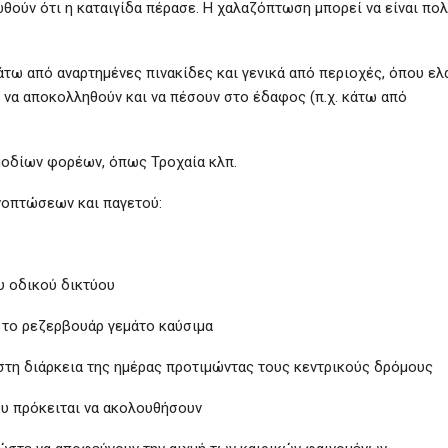
θούν ότι η καταιγίδα πέρασε. Η χαλαζόπτωση μπορεί να είναι πο
άτω από αναρτημένες πινακίδες και γενικά από περιοχές, όπου ε
εί να αποκολληθούν και να πέσουν στο έδαφος (π.χ. κάτω από
μοδίων φορέων, όπως Τροχαία κλπ.
νοπτώσεων και παγετού:
ου οδικού δικτύου
ι το ρεζερβουάρ γεμάτο καύσιμα
η στη διάρκεια της ημέρας προτιμώντας τους κεντρικούς δρόμους
ου πρόκειται να ακολουθήσουν