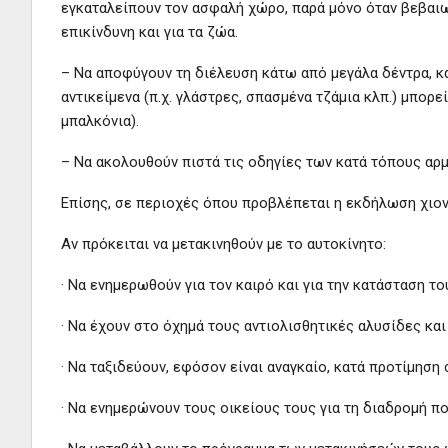
εγκαταλείπουν τον ασφαλή χώρο, παρά μόνο όταν βεβαιω
επικίνδυνη και για τα ζώα.
– Να αποφύγουν τη διέλευση κάτω από μεγάλα δέντρα, κ
αντικείμενα (π.χ. γλάστρες, σπασμένα τζάμια κλπ.) μπορ
μπαλκόνια).
– Να ακολουθούν πιστά τις οδηγίες των κατά τόπους αρ
Επίσης, σε περιοχές όπου προβλέπεται η εκδήλωση χιο
Αν πρόκειται να μετακινηθούν με το αυτοκίνητο:
· Να ενημερωθούν για τον καιρό και για την κατάσταση τ
· Να έχουν στο όχημά τους αντιολισθητικές αλυσίδες κα
· Να ταξιδεύουν, εφόσον είναι αναγκαίο, κατά προτίμησ
· Να ενημερώνουν τους οικείους τους για τη διαδρομή π