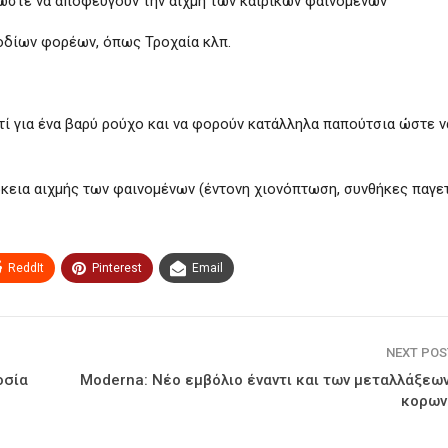
ώστε να αποφεύγουν την αιχμή των καιρικών φαινομένων
μοδίων φορέων, όπως Τροχαία κλπ.
τί για ένα βαρύ ρούχο και να φορούν κατάλληλα παπούτσια ώστε ν
ρκεια αιχμής των φαινομένων (έντονη χιονόπτωση, συνθήκες παγε
ReddIt
Pinterest
Email
NEXT PO
οσία
Moderna: Νέο εμβόλιο έναντι και των μεταλλάξεω
κορων