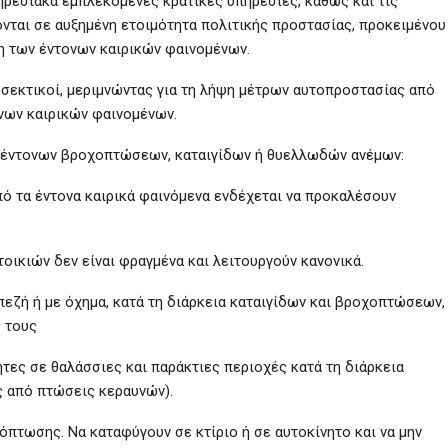
ηρεσιακά εμπλεκόμενες κρατικές υπηρεσίες, καθώς και τις
νται σε αυξημένη ετοιμότητα πολιτικής προστασίας, προκειμένου
η των έντονων καιρικών φαινομένων.
οσεκτικοί, μεριμνώντας για τη λήψη μέτρων αυτοπροστασίας από
νων καιρικών φαινομένων.
η έντονων βροχοπτώσεων, καταιγίδων ή θυελλωδών ανέμων:
πό τα έντονα καιρικά φαινόμενα ενδέχεται να προκαλέσουν
οικιών δεν είναι φραγμένα και λειτουργούν κανονικά.
πεζή ή με όχημα, κατά τη διάρκεια καταιγίδων και βροχοπτώσεων,
ς τους
τες σε θαλάσσιες και παράκτιες περιοχές κατά τη διάρκεια
 από πτώσεις κεραυνών).
πτωσης. Να καταφύγουν σε κτίριο ή σε αυτοκίνητο και να μην