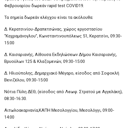
Φεβρουαρίου δωρεάν rapid test COVID19.
Τα σημεία δωρεάν ελέγχου είναι τα ακόλουθα:
Δ. Κερατσινίου-Δραπετσώνας, χώρος εργοστασίου
“Καχραμάνογλου”, Κωνσταντινουπόλεως 51, Κερατσίνι, 09:30-
15:00
Δ. Καισαριανής, Αίθουσα Εκδηλώσεων Δήμου Καισαριανής,
Βρυούλων 125 & Κλαζομενών, 09:30-15:00
Δ. Ηλιούπολης, Δημαρχιακό Μέγαρο, είσοδος από Σοφοκλή
Βενιζέλου, 09:30-15:00
Νότια Πύλη ΔΕΘ, (είσοδος από Λεωφ. Στρατού με Αγγελάκη),
08:30-16:30.
Αιτωλοακαρνανία,ΚΑΠΗ Μεσολογγίου, Μεσολόγγι, 09:00-
14:00