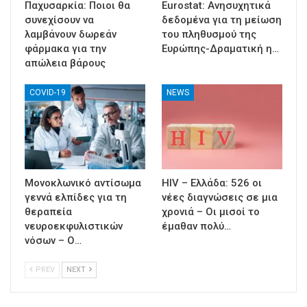
Παχυσαρκία: Ποιοι θα
Eurostat: Ανησυχητικά
συνεχίσουν να
δεδομένα για τη μείωση
λαμβάνουν δωρεάν
του πληθυσμού της
φάρμακα για την
Ευρώπης-Δραματική η…
απώλεια βάρους
COVID-19
NEWS
Μονοκλωνικό αντίσωμα
HIV – Ελλάδα: 526 οι
γεννά ελπίδες για τη
νέες διαγνώσεις σε μια
θεραπεία
χρονιά – Οι μισοί το
νευροεκφυλιστικών
έμαθαν πολύ…
νόσων – Ο…
PREV
NEXT