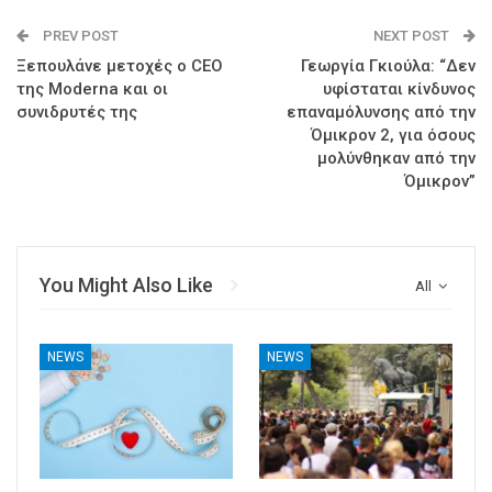
PREV POST
NEXT POST
Ξεπουλάνε μετοχές ο CEO
Γεωργία Γκιούλα: “Δεν
της Moderna και οι
υφίσταται κίνδυνος
συνιδρυτές της
επαναμόλυνσης από την
Όμικρον 2, για όσους
μολύνθηκαν από την
Όμικρον”
You Might Also Like
All
NEWS
NEWS