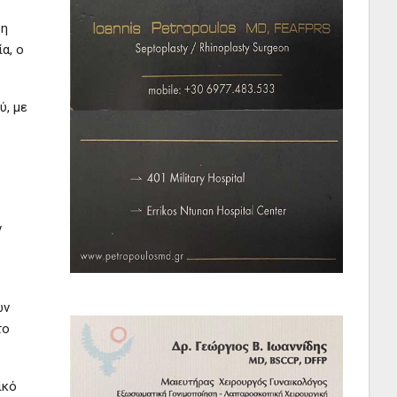
 η
α, ο
ύ, με
ν
ων
το
ικό