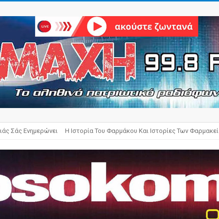
ιάς Σάς Ενημερώνει
Η Ιστορία Του Φαρμάκου Και Ιστορίες Των Φαρμακε