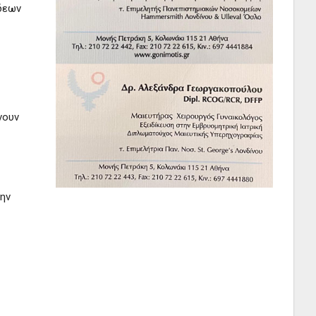
νδεων
νουν
την