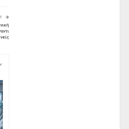
ST
νική
ναντι
νείς
r