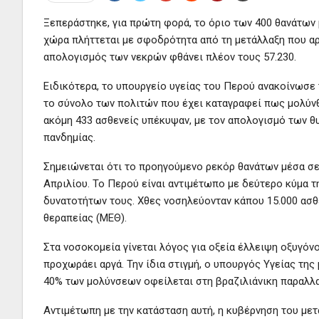
Ξεπεράστηκε, για πρώτη φορά, το όριο των 400 θανάτων 
χώρα πλήττεται με σφοδρότητα από τη μετάλλαξη που αρ
απολογισμός των νεκρών φθάνει πλέον τους 57.230.
Ειδικότερα, το υπουργείο υγείας του Περού ανακοίνωσε 
το σύνολο των πολιτών που έχει καταγραφεί πως μολύνθη
ακόμη 433 ασθενείς υπέκυψαν, με τον απολογισμό των θυ
πανδημίας.
Σημειώνεται ότι το προηγούμενο ρεκόρ θανάτων μέσα σε 
Απριλίου. Το Περού είναι αντιμέτωπο με δεύτερο κύμα τη
δυνατοτήτων τους. Χθες νοσηλεύονταν κάπου 15.000 ασθε
θεραπείας (ΜΕΘ).
Στα νοσοκομεία γίνεται λόγος για οξεία έλλειψη οξυγόν
προχωράει αργά. Την ίδια στιγμή, ο υπουργός Υγείας τη
40% των μολύνσεων οφείλεται στη βραζιλιάνικη παραλλα
Αντιμέτωπη με την κατάσταση αυτή, η κυβέρνηση του με