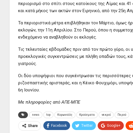
περιορισμό στο σπίτι στους κατοίκους της Λίμας και 41
και κατά μήκος των ακτών στον Ειρηνικό, από την 25η Απ
Τα περιοριστικά μέτρα επιβλήθηκαν τον Μάρτιο, όμως ή
εκλογών, την 11η Απριλίου. Στο Περού, όπου η συμμετοχ
ενδεχόμενο να αναβληθούν οι εκλογές.
Τις τελευταίες εβδομάδες πριν από τον πρώτο γύρο, οι 
προεκλογικές συγκεντρώσεις με πλήθη οπαδών τους, κάτ
γιατρούς.
Οι δύο υποψήφιοι που συγκέντρωσαν τις περισσότερες 
ριζοσπαστικής αριστεράς, και η Κέικο Φουχιμόρι, υποψήφ
6η Ιουνίου.
Με πληροφορίες από ΑΠΕ-ΜΠΕ
news
top
Κορωνοϊός
Κρούσματα
νεκροί
Περού
Facebook
Twitter
Google+
Share