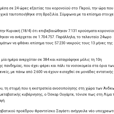
μέσα σε 24 ώρες εξαιτίας του κορονοϊού στο Περού, την ώρα που
χικά ταυτοποιήθηκε στη Βραζιλία. Σύμφωνα με τα επίσημα στοιχεί
την Κυριακή (18/4) ότι επιβεβαιώθηκαν 7.131 κρούσματα κορονοϊο
καν να ανέρχεται σε 1.704.757. Παράλληλα, το τελευταίο 24ωρο
μάτων να φθάνει επίσημα τους 57.230 νεκρούς τους 13 μήνες της
μία ημέρα ανερχόταν σε 384 και καταγράφηκε μόλις τη 10η
ς πανδημίας, που έχει φέρει και πάλι τα νοσοκομεία στα όρια τω
νείς, με πάνω από 2.600 να έχουν εισαχθεί σε μονάδες εντατικής
ου, τη στιγμή που η εκστρατεία ανοσοποίησης στη χώρα των Άνδε
ς μεταβατικής κυβέρνησης, ο Όσκαρ Ουγάρτε, τόνισε πως στη Λίμα 
γή.
ταβατικού προέδρου Φραντσίσκο Σαγάστι ανήγγειλε νέο υποχρεωτ