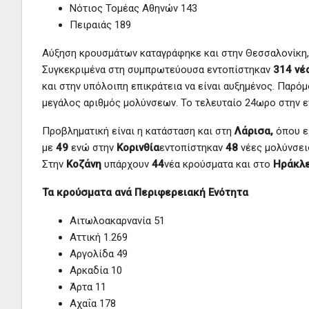
Νότιος Τομέας Αθηνών 143
Πειραιάς 189
Αύξηση κρουσμάτων καταγράφηκε και στην Θεσσαλονίκη, 
Συγκεκριμένα στη συμπρωτεύουσα εντοπίστηκαν
314 νέ
και στην υπόλοιπη επικράτεια να είναι αυξημένος. Παρόμ
μεγάλος αριθμός μολύνσεων. Το τελευταίο 24ωρο στην 
Προβληματική είναι η κατάσταση και στη
Λάρισα,
όπου ε
με
49
ενώ στην
Κορινθία
εντοπίστηκαν
48
νέες μολύνσει
Στην
Κοζάνη
υπάρχουν
44
νέα κρούσματα και στο
Ηράκλε
Τα κρούσματα ανά Περιφερειακή Ενότητα
Αιτωλοακαρνανία 51
Αττική 1.269
Αργολίδα 49
Αρκαδία 10
Άρτα 11
Αχαΐα 178