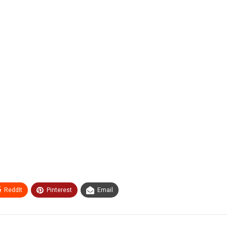
ReddIt
Pinterest
Email