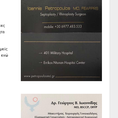
έες
ητα
μείς
ενώ