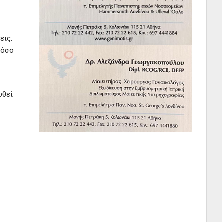
εις.
 όσο
υθεί