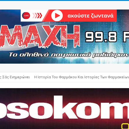
ς Σάς Ενημερώνει
Η Ιστορία Του Φαρμάκου Και Ιστορίες Των Φαρμακείω