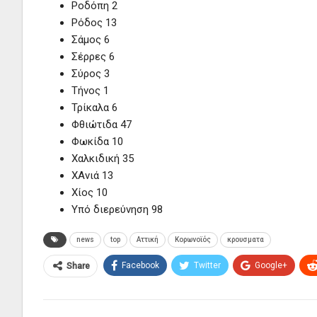
Ροδόπη 2
Ρόδος 13
Σάμος 6
Σέρρες 6
Σύρος 3
Τήνος 1
Τρίκαλα 6
Φθιώτιδα 47
Φωκίδα 10
Χαλκιδική 35
ΧΑνιά 13
Χίος 10
Υπό διερεύνηση 98
news
top
Αττική
Κορωνοϊός
κρουσματα
Facebook
Twitter
Google+
Share