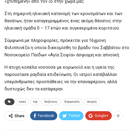
«χτυπημένη» από τον ιό στην χώρα μας.
Στη σημερινή ηλικιακή κατανομή των κρουσμάτων και των
θανάτων, ήταν καταγεγραμμένος ένας ακόμη θάνατος στην
ηλικιακή ομάδα 0 – 17 ετών και συγκεκριμένα κοριτσιού.
Σύμφωνα με πληροφορίες, πρόκειται για 16χρονη
Φιλιππινέζα η οποία διεκομίσθη το βράδυ του Σαββάτου στο
Νοσοκομείο Παίδων «Αγία Σοφία» άσφυγμη και απνοϊκή.
Η άτυχη κοπέλα νοσούσε με κορωνοϊό και η υγεία της
παρουσίασε ραγδαία επιδείνωση. Οι ιατροί κατέβαλλαν
υπεράνθρωπες προσπάθειες να την επαναφέρουν, αλλά
δυστυχώς δεν τα κατάφεραν.
news
top
Ανήλικος
Κορωνοϊός
νεκρός
Facebook
Twitter
Google+
Share