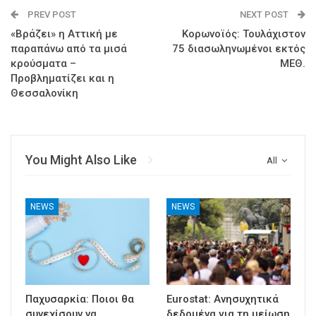
PREV POST
NEXT POST
«Βράζει» η Αττική με
Κορωνοϊός: Τουλάχιστον
παραπάνω από τα μισά
75 διασωληνωμένοι εκτός
κρούσματα –
ΜΕΘ.
Προβληματίζει και η
Θεσσαλονίκη
You Might Also Like
All
NEWS
NEWS
Παχυσαρκία: Ποιοι θα
Eurostat: Ανησυχητικά
συνεχίσουν να
δεδομένα για τη μείωση