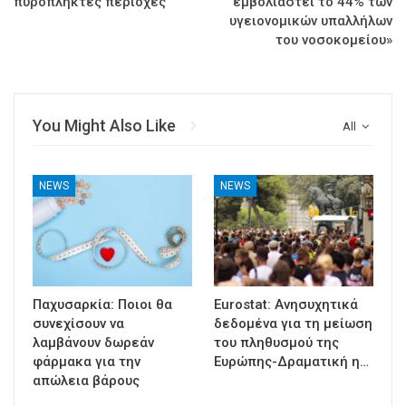
πυρόπληκτες περιοχές
εμβολιαστεί το 44% των
υγειονομικών υπαλλήλων
του νοσοκομείου»
You Might Also Like
All
NEWS
NEWS
Παχυσαρκία: Ποιοι θα
Eurostat: Ανησυχητικά
συνεχίσουν να
δεδομένα για τη μείωση
λαμβάνουν δωρεάν
του πληθυσμού της
φάρμακα για την
Ευρώπης-Δραματική η…
απώλεια βάρους