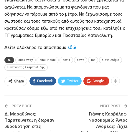
αγχώνεται. Να απομονώσουμε τα φαινόμενα που μας
οδήγησαν να πάρουμε αυτό το μέτρο. Να ξεχωρίσουμε τους
σωστούς και τους τυπικούς από αυτούς που καταχρηστικά
κρατούσαν κόσμο έξω από τις επιχειρήσεις του» κατέληξε ο
ΓΓ γραμματέας Εμπορίου και Προστασίας Καταναλωτή.
Δείτε ολόκληρο το απόσπασμα
εδώ
click away
click inside
covid
news
top
λιανεμπόριο
Παναγιώτης Σταμπουλίδης
Facebook
Twitter
Google+
Share
PREV POST
NEXT POST
Δ. Μαραθώνος:
Γιάννης Καρβέλης-
Παρατείνεται η δωρεάν
Νοσοκομείο Άγιος
υδροδότηση στις
Ανδρέας: «Έχει