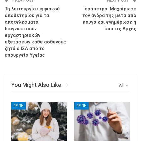
PREV POST
NEXT POST
Τη λειτουργία ψηφιακού
Ιεράπετρα: Μαχαίρωσε
αποθετηρίου για τα
τον άνδρα της μετά από
αποτελέσματα
καυγά και ενημέρωσε η
διαγνωστικών
ίδια τις Αρχές
εργαστηριακών
εξετάσεων κάθε ασθενούς
ζητά ο ΙΣΑ από το
υπουργείο Υγείας
You Might Also Like
All
ΓΡΊΠΗ
ΓΡΊΠΗ