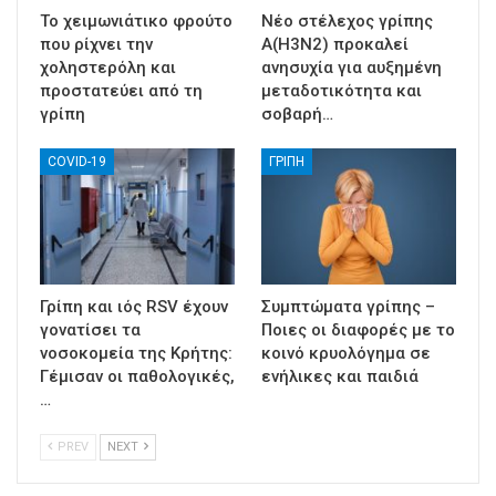
Το χειμωνιάτικο φρούτο
Νέο στέλεχος γρίπης
που ρίχνει την
Α(H3N2) προκαλεί
χοληστερόλη και
ανησυχία για αυξημένη
προστατεύει από τη
μεταδοτικότητα και
γρίπη
σοβαρή…
COVID-19
ΓΡΊΠΗ
Γρίπη και ιός RSV έχουν
Συμπτώματα γρίπης –
γονατίσει τα
Ποιες οι διαφορές με το
νοσοκομεία της Κρήτης:
κοινό κρυολόγημα σε
Γέμισαν οι παθολογικές,
ενήλικες και παιδιά
…
PREV
NEXT