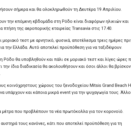
ήσουν σήμερα και θα ολοκληρωθούν τη Δευτέρα 19 Απριλίου.
νουν την επόμενη εβδομάδα στη Ρόδο είναι διαφόρων ηλικιών και
 πτήση της αεροπορικής εταιρείας Transavia στις 17.40.
 μοριακό τεστ με αρνητικό, φυσικά, αποτέλεσμα τρεις ημέρες πρι
για την Ελλάδα. Αυτό αποτελεί προϋπόθεση για να ταξιδέψουν.
τη Ρόδο θα υποβληθούν και πάλι σε μοριακό τεστ και λίγες ώρες π
τι την ίδια διαδικασία θα ακολουθήσουν και όσοι άλλοι θα βρίσκον
.
ους κοινόχρηστους χώρους του ξενοδοχείου Mitsis Grand Beach H
να υπάρχουν και κάποια μικρά event για την ψυχαγωγία τους. Άλλο
α μέτρα που προβλέπουν τα νέα πρωτόκολλα για τον κορονοϊό.
 αυστηρά τους κανόνες, κάτι που αποτελεί προϋπόθεση για τη