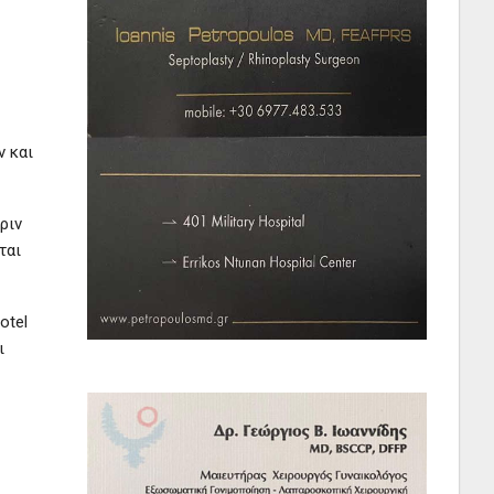
ν και
ριν
ται
otel
ι