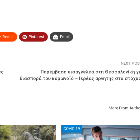
ReddIt
Pinterest
Email
NEXT PO
ές
Παρέμβαση εισαγγελέα στη Θεσσαλονίκη γι
διασπορά του κορωνοϊό – Ιερέας αρνητής στο στόχα
More From Autho
COVID-19