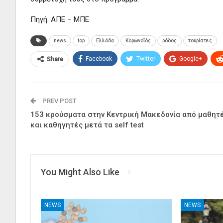
Πηγή: ΑΠΕ – ΜΠΕ
news
top
Ελλάδα
Κορωνοϊός
ρόδος
τουρίστες
Facebook
Twitter
Google+
Share
PREV POST
153 κρούσματα στην Κεντρική Μακεδονία από μαθητ
και καθηγητές μετά τα self test
You Might Also Like
NEWS
NEWS