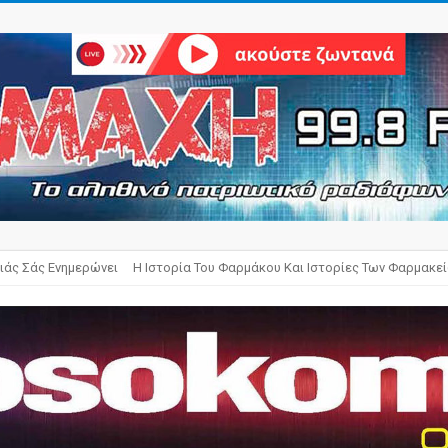
ιάς Σάς Ενημερώνει
Η Ιστορία Του Φαρμάκου Και Ιστορίες Των Φαρμακε