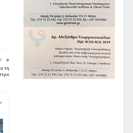
ST
α τη
στρο
r