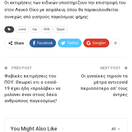
Οι εκτιμήσεις των ειδικών υποστηρίζουν την επιστροφή του
στον Λευκό Οίκο με ασφάλεια, όπου θα παρακολουθείται
συνεχώς από γιατρούς παγκόσμιας φήμης.
covid
top
ΗΠΑ
Τραμπ
Facebook
Twitter
Google+
Share
PREV POST
NEXT POST
Φοβικές εκτιμήσεις του
Οι γυναίκες τηρούν τα
ΠΟΥ. Θεωρεί οτι ο covid-
μέτρα αντιcovid
19 έχει ήδη «προλάβει» να
περισσότερο απ’ τους
μολύνει έναν στους δέκα
άντρες
ανθρώπους παγκοσμίως!
You Might Also Like
All