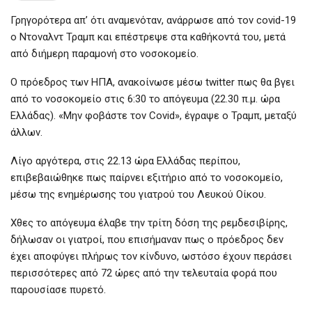
Γρηγορότερα απ’ ότι αναμενόταν, ανάρρωσε από τον covid-19
ο Ντοναλντ Τραμπ και επέστρεψε στα καθήκοντά του, μετά
από διήμερη παραμονή στο νοσοκομείο.
Ο πρόεδρος των ΗΠΑ, ανακοίνωσε μέσω twitter πως θα βγει
από το νοσοκομείο στις 6:30 το απόγευμα (22.30 π.μ. ώρα
Ελλάδας). «Μην φοβάστε τον Covid», έγραψε ο Τραμπ, μεταξύ
άλλων.
Λίγο αργότερα, στις 22.13 ώρα Ελλάδας περίπου,
επιβεβαιώθηκε πως παίρνει εξιτήριο από το νοσοκομείο,
μέσω της ενημέρωσης του γιατρού του Λευκού Οίκου.
Χθες το απόγευμα έλαβε την τρίτη δόση της ρεμδεσιβίρης,
δήλωσαν οι γιατροί, που επισήμαναν πως ο πρόεδρος δεν
έχει αποφύγει πλήρως τον κίνδυνο, ωστόσο έχουν περάσει
περισσότερες από 72 ώρες από την τελευταία φορά που
παρουσίασε πυρετό.