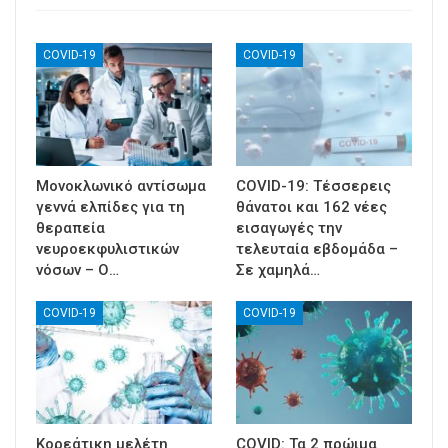
COVID-19
COVID-19
Μονοκλωνικό αντίσωμα
COVID-19: Τέσσερεις
γεννά ελπίδες για τη
θάνατοι και 162 νέες
θεραπεία
εισαγωγές την
νευροεκφυλιστικών
τελευταία εβδομάδα –
νόσων – Ο…
Σε χαμηλά…
COVID-19
COVID-19
Κορεάτικη μελέτη
COVID: Τα 2 πρώιμα