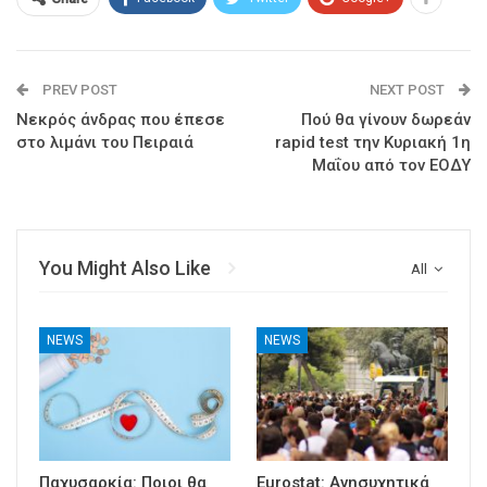
PREV POST
NEXT POST
Νεκρός άνδρας που έπεσε
Πού θα γίνουν δωρεάν
στο λιμάνι του Πειραιά
rapid test την Κυριακή 1η
Μαΐου από τον ΕΟΔΥ
You Might Also Like
All
NEWS
NEWS
Παχυσαρκία: Ποιοι θα
Eurostat: Ανησυχητικά