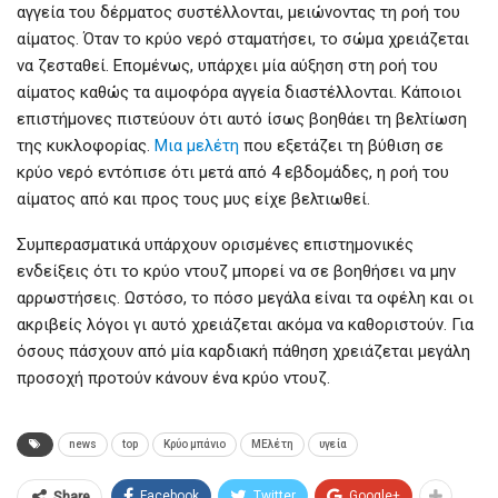
αγγεία του δέρματος συστέλλονται, μειώνοντας τη ροή του
αίματος. Όταν το κρύο νερό σταματήσει, το σώμα χρειάζεται
να ζεσταθεί. Επομένως, υπάρχει μία αύξηση στη ροή του
αίματος καθώς τα αιμοφόρα αγγεία διαστέλλονται. Κάποιοι
επιστήμονες πιστεύουν ότι αυτό ίσως βοηθάει τη βελτίωση
της κυκλοφορίας.
Μια μελέτη
που εξετάζει τη βύθιση σε
κρύο νερό εντόπισε ότι μετά από 4 εβδομάδες, η ροή του
αίματος από και προς τους μυς είχε βελτιωθεί.
Συμπερασματικά υπάρχουν ορισμένες επιστημονικές
ενδείξεις ότι το κρύο ντουζ μπορεί να σε βοηθήσει να μην
αρρωστήσεις. Ωστόσο, το πόσο μεγάλα είναι τα οφέλη και οι
ακριβείς λόγοι γι αυτό χρειάζεται ακόμα να καθοριστούν. Για
όσους πάσχουν από μία καρδιακή πάθηση χρειάζεται μεγάλη
προσοχή προτούν κάνουν ένα κρύο ντουζ.
news
top
Κρύο μπάνιο
ΜΕλέτη
υγεία
Facebook
Twitter
Google+
Share