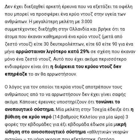
Δεν έχει διεξαχθεί αρκετή έρευνα που να εξετάζει τα οφέλη
που μπορεί να προσφέρει ένα κρύο ντουζ στην υγεία των
ανθρώπων. Η μεγαλύτερη μελέτη με 3.000
συμμετέχοντες διεξήχθη στην Ολλανδία και βρήκε ότι τα
άτομα που έκαναν καθημερινά ένα κρύο ντουζ (μετά από
ζεστό ντουζ) είτε 30 δευτερολέπτων, είτε 60 είτε 90 για ένα
μήνα
αρρώσταιναν λιγότερο κατά 29%
σε σχέση που έκαναν
μόνο ένα ζεστό ντουζ. Αυτό που έχει ακόμα περισσότερο
ενδιαφέρον είναι ότι
η διάρκεια του κρύου ντουζ δεν
επηρέαζε
το αν θα αρρωστήσουν.
Ο λόγος για τον οποίοι τα κρύα ντουζ αποτρέπουν τους
ανθρώπους από το να αρρωστήσουν δεν έχει γίνει σαφής
ακόμα. Κάποιες έρευνες υποστηρίζουν ότι
τονώνει το
ανοποιητικό σύστημα.
Μία μελέτη στην Τσεχία έδειξε ότι
η
βύθιση σε κρύο νερό
(14 βαθμούς Κελσίου για μία ώρα) 3
φορές την εβδομάδες για έξι εβδομάδα έδωσε μία μ
ικρή
ώθηση στο ανοσοποιητικό σύστημα
«αθλητικών νεαρών
αντρών» – το μόνο γκρουπ που εξετάστηκε. Ωστόσο,