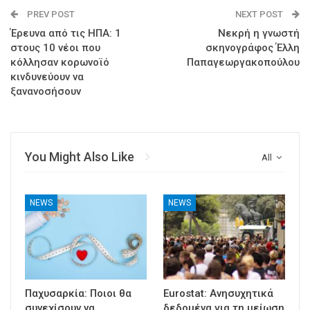
PREV POST
NEXT POST
Έρευνα από τις ΗΠΑ: 1
Νεκρή η γνωστή
στους 10 νέοι που
σκηνογράφος Έλλη
κόλλησαν κορωνοϊό
Παπαγεωργακοπούλου
κινδυνεύουν να
ξανανοσήσουν
You Might Also Like
All
NEWS
NEWS
Παχυσαρκία: Ποιοι θα
Eurostat: Ανησυχητικά
συνεχίσουν να
δεδομένα για τη μείωση