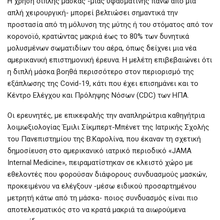
Η χρήση διπλής μάσκας -μιας υφασμάτινης πάνω από μια
απλή χειρουργική- μπορεί βελτιώσει σημαντικά την
προστασία από τη μόλυνση της μύτης ή του στόματος από τον
κορονοϊό, κρατώντας μακριά έως το 80% των δυνητικά
μολυσμένων σωματιδίων του αέρα, όπως δείχνει μια νέα
αμερικανική επιστημονική έρευνα. Η μελέτη επιβεβαιώνει ότι
η διπλή μάσκα βοηθά περισσότερο στον περιορισμό της
εξάπλωσης της Covid-19, κάτι που έχει επισημάνει και το
Κέντρο Ελέγχου και Πρόληψης Νόσων (CDC) των ΗΠΑ.
Οι ερευνητές, με επικεφαλής την αναπληρώτρια καθηγήτρια
λοιμωξιολογίας Έμιλι Σίκμπερτ-Μπένετ της Ιατρικής Σχολής
του Πανεπιστημίου της Β.Καρολίνα, που έκαναν τη σχετική
δημοσίευση στο αμερικανικό ιατρικό περιοδικό «JAMA
Internal Medicine», πειραματίστηκαν σε κλειστό χώρο με
εθελοντές που φορούσαν διάφορους συνδυασμούς μασκών,
προκειμένου να ελέγξουν -μέσω ειδικού προσαρτημένου
μετρητή κάτω από τη μάσκα- ποιος συνδυασμός είναι πιο
αποτελεσματικός στο να κρατά μακριά τα αιωρούμενα