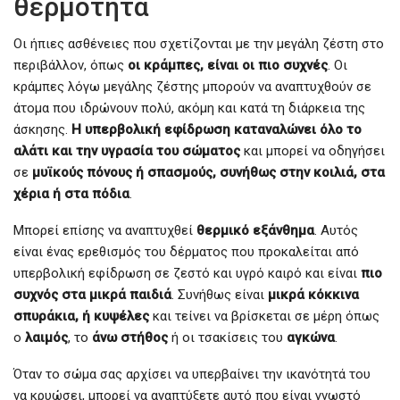
θερμότητα
Οι ήπιες ασθένειες που σχετίζονται με την μεγάλη ζέστη στο
περιβάλλον, όπως
οι κράμπες, είναι οι πιο συχνές
. Οι
κράμπες λόγω μεγάλης ζέστης μπορούν να αναπτυχθούν σε
άτομα που ιδρώνουν πολύ, ακόμη και κατά τη διάρκεια της
άσκησης.
Η υπερβολική εφίδρωση καταναλώνει όλο το
αλάτι και την υγρασία του σώματος
και μπορεί να οδηγήσει
σε
μυϊκούς πόνους ή σπασμούς, συνήθως στην κοιλιά, στα
χέρια ή στα πόδια
.
Μπορεί επίσης να αναπτυχθεί
θερμικό εξάνθημα
. Αυτός
είναι ένας ερεθισμός του δέρματος που προκαλείται από
υπερβολική εφίδρωση σε ζεστό και υγρό καιρό και είναι
πιο
συχνός στα μικρά παιδιά
. Συνήθως είναι
μικρά κόκκινα
σπυράκια, ή κυψέλες
και τείνει να βρίσκεται σε μέρη όπως
ο
λαιμός
, το
άνω στήθος
ή οι τσακίσεις του
αγκώνα
.
Όταν το σώμα σας αρχίσει να υπερβαίνει την ικανότητά του
να κρυώσει, μπορεί να αναπτύξετε αυτό που είναι γνωστό