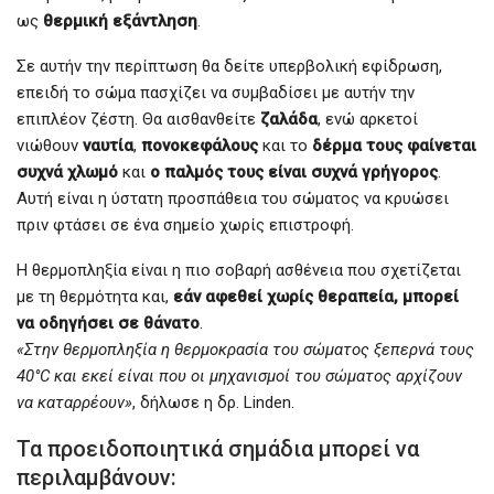
ως
θερμική εξάντληση
.
Σε αυτήν την περίπτωση θα δείτε υπερβολική εφίδρωση,
επειδή το σώμα πασχίζει να συμβαδίσει με αυτήν την
επιπλέον ζέστη. Θα αισθανθείτε
ζαλάδα
, ενώ αρκετοί
νιώθουν
ναυτία
,
πονοκεφάλους
και το
δέρμα τους φαίνεται
συχνά χλωμό
και
ο παλμός τους είναι συχνά γρήγορος
.
Αυτή είναι η ύστατη προσπάθεια του σώματος να κρυώσει
πριν φτάσει σε ένα σημείο χωρίς επιστροφή.
Η θερμοπληξία είναι η πιο σοβαρή ασθένεια που σχετίζεται
με τη θερμότητα και,
εάν αφεθεί χωρίς θεραπεία, μπορεί
να οδηγήσει σε θάνατο
.
«Στην θερμοπληξία η θερμοκρασία του σώματος ξεπερνά τους
40°C και εκεί είναι που οι μηχανισμοί του σώματος αρχίζουν
να καταρρέουν»
, δήλωσε η δρ. Linden.
Τα προειδοποιητικά σημάδια μπορεί να
περιλαμβάνουν: