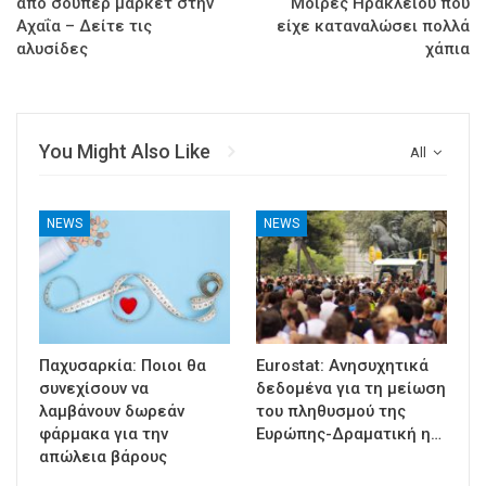
από σούπερ μάρκετ στην
Μοίρες Ηρακλείου που
Αχαΐα – Δείτε τις
είχε καταναλώσει πολλά
αλυσίδες
χάπια
You Might Also Like
All
NEWS
NEWS
Παχυσαρκία: Ποιοι θα
Eurostat: Ανησυχητικά
συνεχίσουν να
δεδομένα για τη μείωση
λαμβάνουν δωρεάν
του πληθυσμού της
φάρμακα για την
Ευρώπης-Δραματική η…
απώλεια βάρους