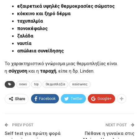
εξαιρετικά υψηλές θερμοκρασίες σώματος
κόκκινο και ξηρό δέρμα
ταχυπαλμία
πονοκέφαλος
ζαλάδα
ναυτία
απώλεια συνείδησης
Το χαρακτηριστικό γνώρισμα μιας θερμοπληξίας είναι
η
σύγχυση
και η
ταραχή
, είπε η δρ. Linden.
news
top
Θερμοπληξία
καύσωνας
Facebook
Twitter
Google+
Share
PREV POST
NEXT POST
Self test για πρώτη φορά
Πέθανε η γυναίκα στις