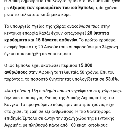
Η Λαϊκή Δημοκρατία του Κονγκό βρίσκεται αντιμέτωπη ξανά
με
έξαρση των κρουσμάτων του ιού Έμπολα
, τρία χρόνια
μετά το τελευταίο επιδημικό κύμα.
Το υπουργείο Υγείας της χώρας ανακοίνωσε πως στην
κεντρική επαρχία Κασάι έχουν καταγραφεί
28 ύποπτα
κρούσματα
και
15 θάνατοι ασθενών
. Το πρώτο κρούσμα
αναφέρθηκε στις 20 Αυγούστου και αφορούσε μια 34χρονη
έγκυο που εισήχθη σε νοσοκομείο.
Ο ιός Έμπολα έχει σκοτώσει περίπου
15.000
ανθρώπους
στην Αφρική τα τελευταία 50 χρόνια. Επί του
παρόντος, το ποσοστό θνητότητας υπολογίζεται σε
53,6%.
«
Αυτή είναι η 16η επιδημία που καταγράφεται στη χώρα μας
»,
δήλωσε ο υπουργός Υγείας της Λαϊκής Δημοκρατίας του
Κονγκό. Το προηγούμενο κύμα, πριν από τρία χρόνια, είχε
στοιχίσει τη ζωή σε έξι ανθρώπους. Η πιο θανατηφόρα
επιδημία Έμπολα σε αυτήν την αχανή χώρα της κεντρικής
Αφρικής, με πληθυσμό πάνω από 100 εκατ. κατοίκους,