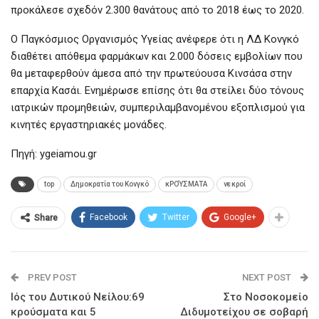
προκάλεσε σχεδόν 2.300 θανάτους από το 2018 έως το 2020.
Ο Παγκόσμιος Οργανισμός Υγείας ανέφερε ότι η ΛΔ Κονγκό
διαθέτει απόθεμα φαρμάκων και 2.000 δόσεις εμβολίων που
θα μεταφερθούν άμεσα από την πρωτεύουσα Κινσάσα στην
επαρχία Κασάι. Ενημέρωσε επίσης ότι θα στείλει δύο τόνους
ιατρικών προμηθειών, συμπεριλαμβανομένου εξοπλισμού για
κινητές εργαστηριακές μονάδες.
Πηγή: ygeiamou.gr
top
Δημοκρατία του Κονγκό
κΡΟΎΣΜΑΤΑ
νεκροί
Facebook
Twitter
Google+
Share
PREV POST
NEXT POST
Ιός του Δυτικού Νείλου:69
Στο Νοσοκομείο
κρούσματα και 5
Διδυμοτείχου σε σοβαρή