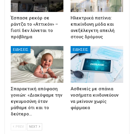
Έσπασε ρεκόρ σε
Ηλεκτρικά πατίνια:
ράντζα το «Αττικόν» –
επικίνδυνη μόδα και
Γιατί δεν λύνεται το
ανεξέλεγκτη απειλή
πρόβλημα
στους δρόμους
ΕΙΔΉΣΕΙΣ
ΕΙΔΉΣΕΙΣ
Σπαρακτική απόφαση
Ασθενείς με σπάνια
γονιών: «Διακόψαμε την
νοσήματα κινδυνεύουν
εγκυμοσύνη όταν
να μείνουν χωρίς
μάθαμε ότι και το
φάρμακα
δεύτερο…
PREV
NEXT