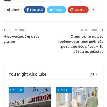
Facebook
Twitter
Google+
Share
PREV POST
NEXT POST
Η ευγνωμοσύνη στον
Χτύπησε το πρώτο
γιατρό
κουδούνι για τους μαθητές
μετά από δύο μήνες – Τα
μέτρα ασφαλείας
You Might Also Like
All
ΕΙΔΉΣΕΙΣ
ΕΙΔΉΣΕΙΣ