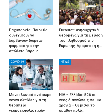
Παχυσαρκία: Ποιοι θα
Eurostat: Ανησυχητικά
συνεχίσουν να
δεδομένα για τη μείωση
λαμβάνουν δωρεάν
του πληθυσμού της
φάρμακα για την
Ευρώπης-Δραματική η…
απώλεια βάρους
COVID-19
NEWS
Μονοκλωνικό αντίσωμα
HIV – Ελλάδα: 526 οι
γεννά ελπίδες για τη
νέες διαγνώσεις σε μια
θεραπεία
χρονιά – Οι μισοί το
νευροεκφυλιστικών
έμαθαν πολύ…