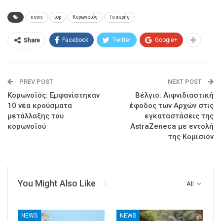
news
top
Κορωνοϊός
Τσακρής
Facebook
Twitter
Google+
Share
PREV POST
NEXT POST
Κορωνοϊός: Εμφανίστηκαν
Βέλγιο: Αιφνιδιαστική
10 νέα κρούσματα
έφοδος των Αρχών στις
μετάλλαξης του
εγκαταστάσεις της
κορωνοϊού
AstraZeneca με εντολή
της Κομισιόν
You Might Also Like
All
NEWS
NEWS