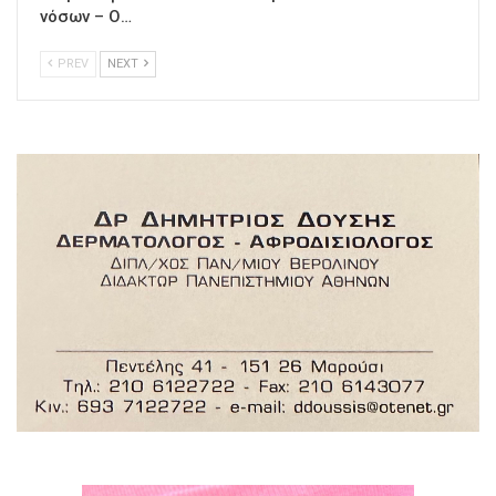
νόσων – Ο…
PREV
NEXT