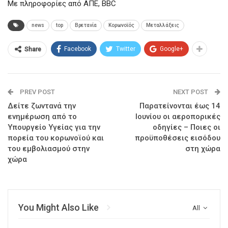
Με πληροφορίες από ΑΠΕ, BBC
news
top
Βρετανία
Κορωνοϊός
Μεταλλάξεις
Facebook
Twitter
Google+
Share
PREV POST
NEXT POST
Δείτε ζωντανά την
Παρατείνονται έως 14
ενημέρωση από το
Ιουνίου οι αεροπορικές
Υπουργείο Υγείας για την
οδηγίες – Ποιες οι
πορεία του κορωνοϊού και
προϋποθέσεις εισόδου
του εμβολιασμού στην
στη χώρα
χώρα
You Might Also Like
All