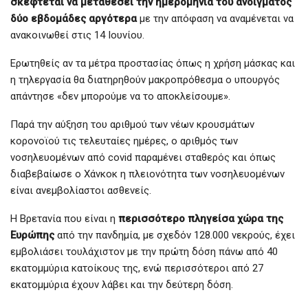
σκέφτεται να μεταθέσει την ημερομηνία του ανοίγματος
δύο εβδομάδες αργότερα
με την απόφαση να αναμένεται να
ανακοινωθεί στις 14 Ιουνίου.
Ερωτηθείς αν τα μέτρα προστασίας όπως η χρήση μάσκας και
η τηλεργασία θα διατηρηθούν μακροπρόθεσμα ο υπουργός
απάντησε «δεν μπορούμε να το αποκλείσουμε».
Παρά την αύξηση του αριθμού των νέων κρουσμάτων
κορονοϊού τις τελευταίες ημέρες, ο αριθμός των
νοσηλευομένων από covid παραμένει σταθερός και όπως
διαβεβαίωσε ο Χάνκοκ η πλειονότητα των νοσηλευομένων
είναι ανεμβολίαστοι ασθενείς.
Η Βρετανία που είναι η
περισσότερο πληγείσα χώρα της
Ευρώπης
από την πανδημία, με σχεδόν 128.000 νεκρούς, έχει
εμβολιάσει τουλάχιστον με την πρώτη δόση πάνω από 40
εκατομμύρια κατοίκους της, ενώ περισσότεροι από 27
εκατομμύρια έχουν λάβει και την δεύτερη δόση.