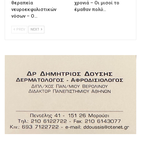
θεραπεία
χρονιά – Οι μισοί το
νευροεκφυλιστικών
έμαθαν πολύ…
νόσων – Ο…
PREV
NEXT