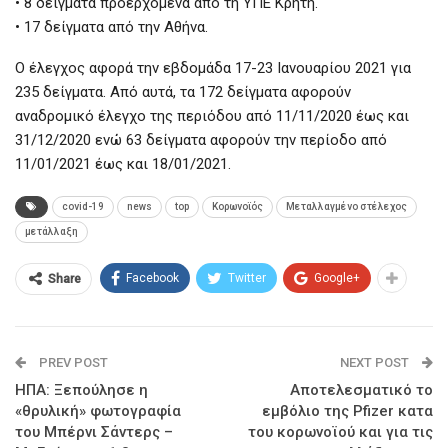
• 8 δείγματα προερχόμενα από τη ΥΠΕ Κρήτη.
• 17 δείγματα από την Αθήνα.
Ο έλεγχος αφορά την εβδομάδα 17-23 Ιανουαρίου 2021 για
235 δείγματα. Από αυτά, τα 172 δείγματα αφορούν
αναδρομικό έλεγχο της περιόδου από 11/11/2020 έως και
31/12/2020 ενώ 63 δείγματα αφορούν την περίοδο από
11/01/2021 έως και 18/01/2021.
covid-19
news
top
Κορωνοϊός
Μεταλλαγμένο στέλεχος
μετάλλαξη
Facebook
Twitter
Google+
Share
PREV POST
NEXT POST
ΗΠΑ: Ξεπούλησε η
Αποτελεσματικό το
«θρυλική» φωτογραφία
εμβόλιο της Pfizer κατα
του Μπέρνι Σάντερς –
του κορωνοϊού και για τις