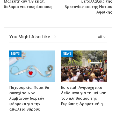
Μαζεύτηκαν 1,8 εκατ.
μεταλλάξεις της
δολάρια για τους άπορους
Βρετανίας και της Νοτίου
Αφρικής
You Might Also Like
All
NEWS
NEWS
Παχυσαρκία: Ποιοι θα
Eurostat: Ανησυχητικά
συνεχίσουν να
δεδομένα για τη μείωση
λαμβάνουν δωρεάν
του πληθυσμού της
φάρμακα για την
Ευρώπης-Δραματική η…
απώλεια βάρους