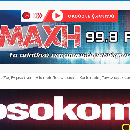
άς Σάς Ενημερώνει
Η Ιστορία Του Φαρμάκου Και Ιστορίες Των Φαρμακείω