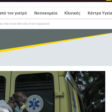
από τον γιατρό
Νοσοκομεία
Κλινικές
Κέντρα Υγεί
ος που ήταν θετική στον κορωνοϊό