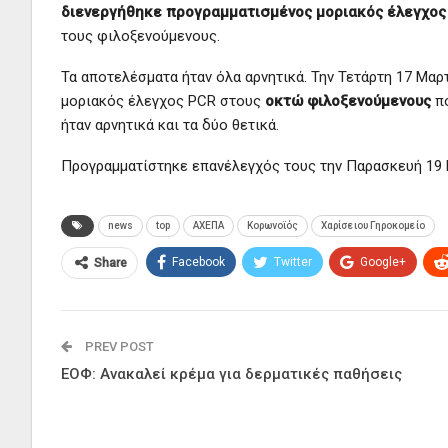
διενεργήθηκε προγραμματισμένος μοριακός έλεγχος
τους φιλοξενούμενους.
Τα αποτελέσματα ήταν όλα αρνητικά. Την Τετάρτη 17 Μαρ
μοριακός έλεγχος PCR στους
οκτώ φιλοξενούμενους
πο
ήταν αρνητικά και τα δύο θετικά.
Προγραμματίστηκε επανέλεγχός τους την Παρασκευή 19 
news
top
ΑΧΕΠΑ
Κορωνοϊός
Χαρίσειου Γηροκομείο
Facebook
Twitter
Google+
Share
PREV POST
ΕΟΦ: Aνακαλεί κρέμα για δερματικές παθήσεις