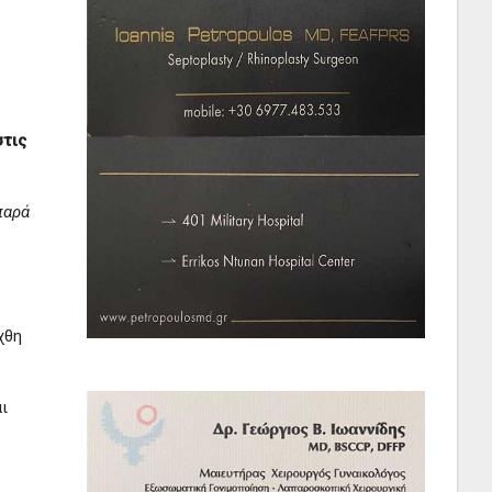
τις
παρά
χθη
αι