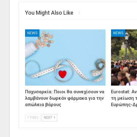
You Might Also Like
NEWS
NEWS
Παχυσαρκία: Ποιοι θα συνεχίσουν να
Eurostat: Α
λαμβάνουν δωρεάν φάρμακα για την
τη μείωση 
απώλεια βάρους
Ευρώπης-Δ
PREV
NEXT