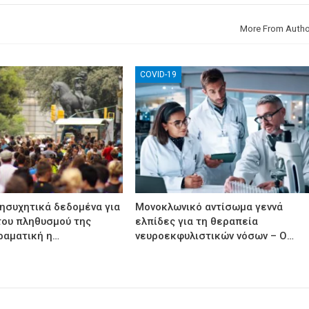
More From Autho
COVID-19
νησυχητικά δεδομένα για
Μονοκλωνικό αντίσωμα γεννά
του πληθυσμού της
ελπίδες για τη θεραπεία
ραματική η…
νευροεκφυλιστικών νόσων – Ο…