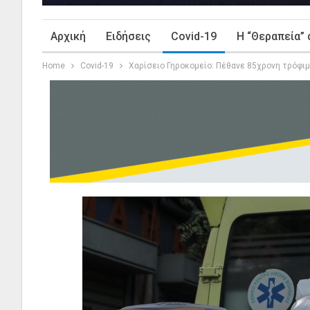
Αρχική
Ειδήσεις
Covid-19
Η “Θεραπεία” 
Home
Covid-19
Χαρίσειο Γηροκομείο: Πέθανε 85χρονη τρόφιμ