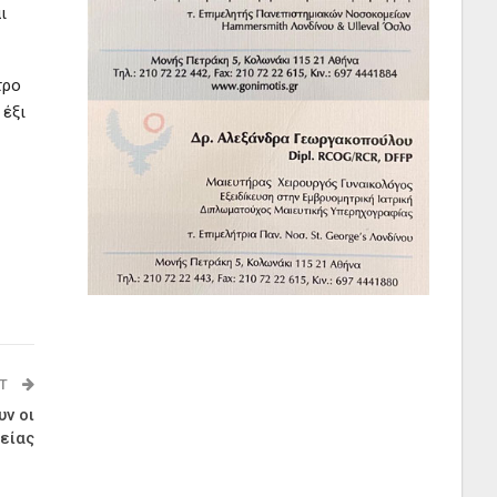
ι
τρο
 έξι
ST
υν οι
είας