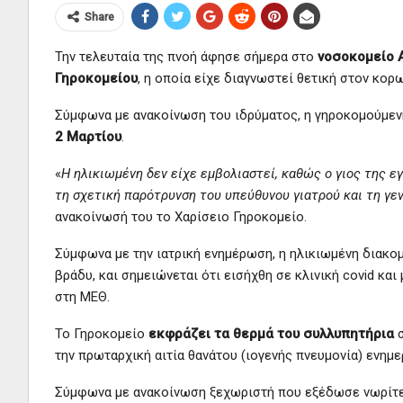
Share
Την τελευταία της πνοή άφησε σήμερα στο
νοσοκομείο 
Γηροκομείου
, η οποία είχε διαγνωστεί θετική στον κορ
Σύμφωνα με ανακοίνωση του ιδρύματος, η γηροκομούμεν
2 Μαρτίου
.
«
Η ηλικιωμένη δεν είχε εμβολιαστεί, καθώς ο γιος της 
τη σχετική παρότρυνση του υπεύθυνου γιατρού και τη γε
ανακοίνωσή του το Χαρίσειο Γηροκομείο.
Σύμφωνα με την ιατρική ενημέρωση, η ηλικιωμένη διακο
βράδυ, και σημειώνεται ότι εισήχθη σε κλινική covid κα
στη ΜΕΘ.
Το Γηροκομείο
εκφράζει τα θερμά του συλλυπητήρια
σ
την πρωταρχική αιτία θανάτου (ιογενής πνευμονία) ενημ
Σύμφωνα με ανακοίνωση ξεχωριστή που εξέδωσε νωρίτερ