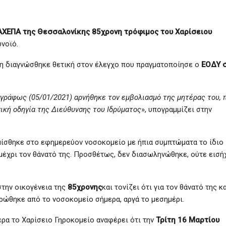
ΑΧΕΠΑ της Θεσσαλονίκης 85χρονη τρόφιμος του Χαρίσειου
ωνοϊό.
η διαγνώσθηκε θετική στον έλεγχο που πραγματοποίησε ο
ΕΟΔΥ σ
εγγράφως (05/01/2021) αρνήθηκε τον εμβολιασμό της μητέρας του, 
νική οδηγία της Διεύθυνσης του Ιδρύματος
», υπογραμμίζει στην
μίσθηκε στο εφημερεύον νοσοκομείο με ήπια συμπτώματα το ίδιο
ι μέχρι τον θάνατό της. Προσθέτως, δεν διασωληνώθηκε, ούτε εισή
την οικογένεια της
85χρονης
και τονίζει ότι για τον θάνατό της κ
ερώθηκε από το νοσοκομείο σήμερα, αργά το μεσημέρι.
α το Χαρίσειο Γηροκομείο αναφέρει ότι την
Τρίτη 16 Μαρτίου