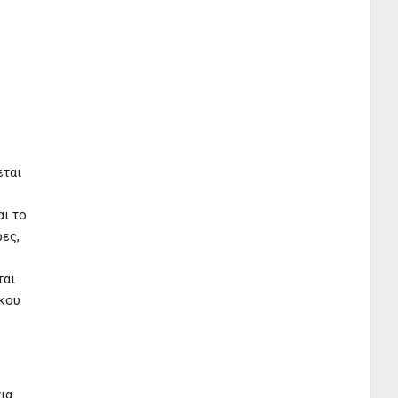
εται
αι το
ρες,
ται
ικου
ια