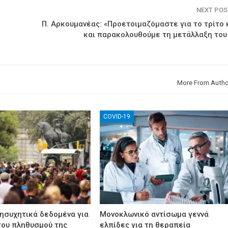
NEXT PO
Π. Αρκουμανέας: «Προετοιμαζόμαστε για το τρίτο
και παρακολουθούμε τη μετάλλαξη του 
More From Autho
COVID-19
νησυχητικά δεδομένα για
Μονοκλωνικό αντίσωμα γεννά
του πληθυσμού της
ελπίδες για τη θεραπεία