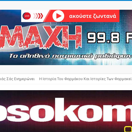
ιάς Σάς Ενημερώνει
Η Ιστορία Του Φαρμάκου Και Ιστορίες Των Φαρμακε