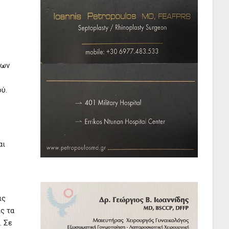
των
ύ.
αι
ις
ς τα
. Σε