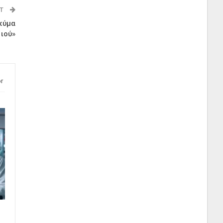
ST
 κύμα
ιού»
r