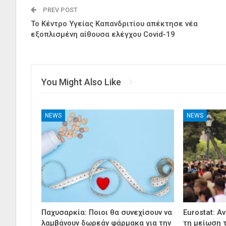
PREV POST
Το Κέντρο Υγείας Καπανδριτίου απέκτησε νέα
εξοπλισμένη αίθουσα ελέγχου Covid-19
You Might Also Like
NEWS
NEWS
Παχυσαρκία: Ποιοι θα συνεχίσουν να
Eurostat: Α
λαμβάνουν δωρεάν φάρμακα για την
τη μείωση 