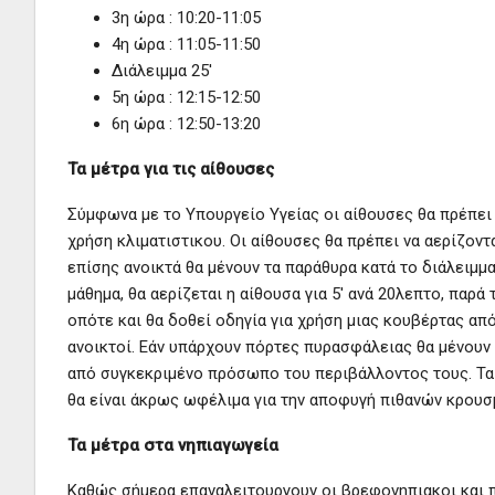
3η ώρα : 10:20-11:05
4η ώρα : 11:05-11:50
Διάλειμμα 25′
5η ώρα : 12:15-12:50
6η ώρα : 12:50-13:20
Τα μέτρα για τις αίθουσες
Σύμφωνα με το Υπουργείο Υγείας οι αίθουσες θα πρέπει να
χρήση κλιματιστικου. Οι αίθουσες θα πρέπει να αερίζοντ
επίσης ανοικτά θα μένουν τα παράθυρα κατά το διάλειμμ
μάθημα, θα αερίζεται η αίθουσα για 5′ ανά 20λεπτο, παρ
οπότε και θα δοθεί οδηγία για χρήση μιας κουβέρτας από
ανοικτοί. Εάν υπάρχουν πόρτες πυρασφάλειας θα μένουν 
από συγκεκριμένο πρόσωπο του περιβάλλοντος τους. Τα
θα είναι άκρως ωφέλιμα για την αποφυγή πιθανών κρουσ
Τα μέτρα στα νηπιαγωγεία
Καθώς σήμερα επαναλειτουργουν οι βρεφονηπιακοι και πα