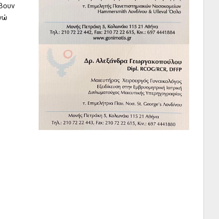
άβουν
ενώ