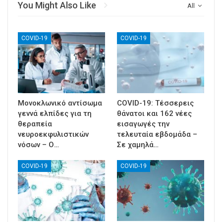
You Might Also Like
All
COVID-19
COVID-19
Μονοκλωνικό αντίσωμα
COVID-19: Τέσσερεις
γεννά ελπίδες για τη
θάνατοι και 162 νέες
θεραπεία
εισαγωγές την
νευροεκφυλιστικών
τελευταία εβδομάδα –
νόσων – Ο…
Σε χαμηλά…
COVID-19
COVID-19