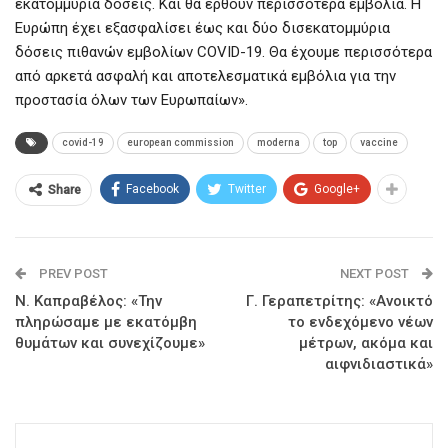
εκατομμύρια δόσεις. Και θα έρθουν περισσότερα εμβόλια. Η
Ευρώπη έχει εξασφαλίσει έως και δύο δισεκατομμύρια
δόσεις πιθανών εμβολίων COVID-19. Θα έχουμε περισσότερα
από αρκετά ασφαλή και αποτελεσματικά εμβόλια για την
προστασία όλων των Ευρωπαίων».
covid-19
european commission
moderna
top
vaccine
Facebook
Twitter
Google+
Share
PREV POST
NEXT POST
Ν. Καπραβέλος: «Την
Γ. Γεραπετρίτης: «Ανοικτό
πληρώσαμε με εκατόμβη
το ενδεχόμενο νέων
θυμάτων και συνεχίζουμε»
μέτρων, ακόμα και
αιφνιδιαστικά»