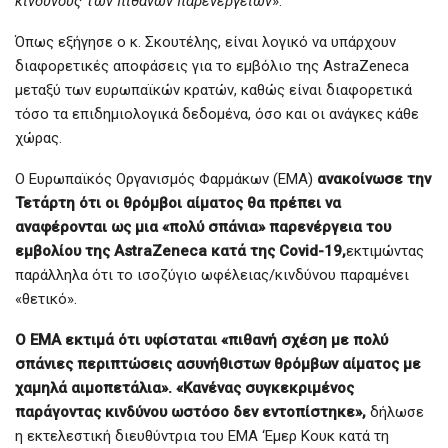
κινδύνους των πιθανών παρενεργειών
».
Όπως εξήγησε ο κ. Σκουτέλης, είναι λογικό να υπάρχουν
διαφορετικές αποφάσεις για το εμβόλιο της AstraZeneca
μεταξύ των ευρωπαϊκών κρατών, καθώς είναι διαφορετικά
τόσο τα επιδημιολογικά δεδομένα, όσο και οι ανάγκες κάθε
χώρας.
Ο Ευρωπαϊκός Οργανισμός Φαρμάκων (EMA)
ανακοίνωσε την
Τετάρτη ότι οι θρόμβοι αίματος θα πρέπει να
αναφέρονται ως μια «πολύ σπάνια» παρενέργεια του
εμβολίου της AstraZeneca κατά της Covid-19,
εκτιμώντας
παράλληλα ότι το ισοζύγιο ωφέλειας/κινδύνου παραμένει
«θετικό».
Ο ΕΜΑ εκτιμά ότι υφίσταται «πιθανή σχέση με πολύ
σπάνιες περιπτώσεις ασυνήθιστων θρόμβων αίματος με
χαμηλά αιμοπετάλια». «Κανένας συγκεκριμένος
παράγοντας κινδύνου ωστόσο δεν εντοπίστηκε»,
δήλωσε
η εκτελεστική διευθύντρια του ΕΜΑ ‘Εμερ Κουκ κατά τη