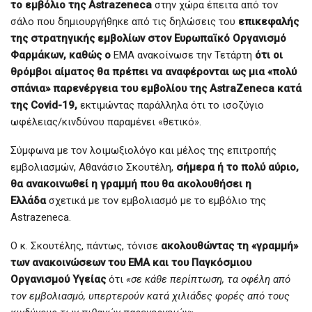
το εμβόλιο της Astrazeneca
στην χώρα έπειτα από τον
σάλο που δημιουργήθηκε από τις δηλώσεις του
επικεφαλής
της στρατηγικής εμβολίων στον Ευρωπαϊκό Οργανισμό
Φαρμάκων, καθώς o
EMA ανακοίνωσε την Τετάρτη
ότι οι
θρόμβοι αίματος θα πρέπει να αναφέρονται ως μια «πολύ
σπάνια» παρενέργεια του εμβολίου της AstraZeneca κατά
της Covid-19,
εκτιμώντας παράλληλα ότι το ισοζύγιο
ωφέλειας/κινδύνου παραμένει «θετικό».
Σύμφωνα με τον λοιμωξιολόγο και μέλος της επιτροπής
εμβολιασμών, Αθανάσιο Σκουτέλη,
σήμερα ή το πολύ αύριο,
θα ανακοινωθεί η γραμμή που θα ακολουθήσει η
Ελλάδα
σχετικά με τον εμβολιασμό με το εμβόλιο της
Astrazeneca.
O κ. Σκουτέλης, πάντως, τόνισε
ακολουθώντας τη «γραμμή»
των ανακοινώσεων του ΕΜΑ και του Παγκόσμιου
Οργανισμού Υγείας
ότι
«σε κάθε περίπτωση, τα οφέλη από
τον εμβολιασμό, υπερτερούν κατά χιλιάδες φορές από τους