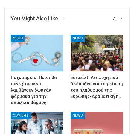
You Might Also Like
All
NEWS
NEWS
Παχυσαρκία: Ποιοι θα
Eurostat: Ανησυχητικά
συνεχίσουν να
δεδομένα για τη μείωση
λαμβάνουν δωρεάν
του πληθυσμού της
φάρμακα για την
Ευρώπης-Δραματική η…
απώλεια βάρους
COVID-19
NEWS