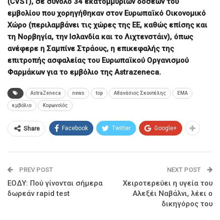
(CVST), σε σύνολο 34 εκατομμυρίων δόσεων του
εμβολίου που χορηγήθηκαν στον Ευρωπαϊκό Οικονομικό
Χώρο (περιλαμβάνει τις χώρες της ΕΕ, καθώς επίσης και
τη Νορβηγία, την Ισλανδία και το Λιχτενστάιν), όπως
ανέφερε η Σαμπίνε Στράους, η επικεφαλής της
επιτροπής ασφαλείας του Ευρωπαϊκού Οργανισμού
Φαρμάκων για το εμβόλιο της Astrazeneca.
AstraZeneca
news
top
Αθανάσιος Σκουτέλης
ΕΜΑ
εμβόλιο
Κορωνοϊός
Facebook
Twitter
Google+
Share
PREV POST
NEXT POST
ΕΟΔΥ: Πού γίνονται σήμερα
Χειροτερεύει η υγεία του
δωρεάν rapid test
Αλεξέι Ναβάλνι, λέει ο
δικηγόρος του