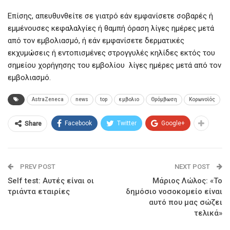
Επίσης, απευθυνθείτε σε γιατρό εάν εμφανίσετε σοβαρές ή
εμμένουσες κεφαλαλγίες ή θαμπή όραση λίγες ημέρες μετά
από τον εμβολιασμό, ή εάν εμφανίσετε δερματικές
εκχυμώσεις ή εντοπισμένες στρογγυλές κηλίδες εκτός του
σημείου χορήγησης του εμβολίου λίγες ημέρες μετά από τον
εμβολιασμό.
AstraZeneca
news
top
εμβολιο
Θρόμβωση
Κορωνοϊός
Facebook
Twitter
Google+
Share
PREV POST
NEXT POST
Self test: Αυτές είναι οι
Μάριος Λώλος: «Το
τριάντα εταιρίες
δημόσιο νοσοκομείο είναι
αυτό που μας σώζει
τελικά»