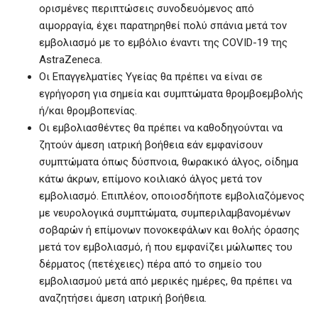
ορισμένες περιπτώσεις συνοδευόμενος από
αιμορραγία, έχει παρατηρηθεί πολύ σπάνια μετά τον
εμβολιασμό με το εμβόλιο έναντι της COVID-19 της
AstraZeneca.
Οι Επαγγελματίες Υγείας θα πρέπει να είναι σε
εγρήγορση για σημεία και συμπτώματα θρομβοεμβολής
ή/και θρομβοπενίας.
Οι εμβολιασθέντες θα πρέπει να καθοδηγούνται να
ζητούν άμεση ιατρική βοήθεια εάν εμφανίσουν
συμπτώματα όπως δύσπνοια, θωρακικό άλγος, οίδημα
κάτω άκρων, επίμονο κοιλιακό άλγος μετά τον
εμβολιασμό. Επιπλέον, οποιοσδήποτε εμβολιαζόμενος
με νευρολογικά συμπτώματα, συμπεριλαμβανομένων
σοβαρών ή επίμονων πονοκεφάλων και θολής όρασης
μετά τον εμβολιασμό, ή που εμφανίζει μώλωπες του
δέρματος (πετέχειες) πέρα από το σημείο του
εμβολιασμού μετά από μερικές ημέρες, θα πρέπει να
αναζητήσει άμεση ιατρική βοήθεια.