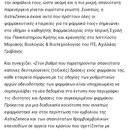
την ασφάλειά τους, ώστε ακόμη και η πιο μικρή, σπανιότατη
παρενέργεια γίνεται ευρύτατα γνωστή. Συνεπώς, η
AstraZeneca έκανε αυτό που πράττουν όλες οι
φαρμακευτικές εταιρείες για τα φάρμακά τους
» σημειώνει
στο «Βήμα» ο καθηγητής Φαρμακολογίας στην Ιατρική Σχολή
του Πανεπιστημίου Κρήτης και ερευνητής στο Ινστιτούτο
Μοριακής Βιολογίας & Βιοτεχνολογίας του ΙΤΕ, Αχιλλέας
Γραβάνης.
Και συνεχίζει: «
Στον βαθμό που παρατηρούνται σπανιότατα
κάποιες δευτερογενεί
ς (τοξικές
) δράσεις ενός φαρμάκου της,
κάθε εταιρεία σύμφωνα με τις οδηγίες των ρυθμιστικών
αρχών αδειοδότησης των φαρμάκων είναι υποχρεωμένη να
συμπεριλάβει τα νέα δεδομένα στο έντυπο που περιγράφει
τις ιδιότητες και δράσεις του συγκεκριμένου φαρμάκου.
Πρόκειται για μια διαδικασία κοινότυπη που συνεπώς
εφαρμόστηκε και στην περίπτωση του εμβολίου της
AstraZeneca και των σπανιότατων θρομβοεμβολικών
επεισοδίων σε αγγεία του κρανίου που σχετίζονται με