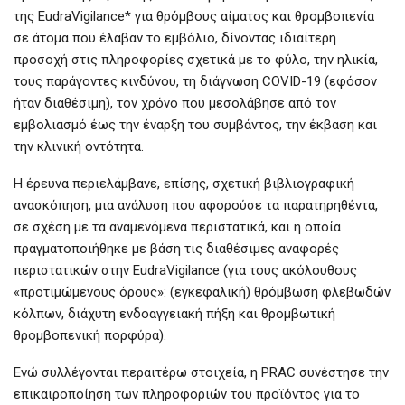
της EudraVigilance* για θρόμβους αίματος και θρομβοπενία
σε άτομα που έλαβαν το εμβόλιο, δίνοντας ιδιαίτερη
προσοχή στις πληροφορίες σχετικά με το φύλο, την ηλικία,
τους παράγοντες κινδύνου, τη διάγνωση COVID-19 (εφόσον
ήταν διαθέσιμη), τον χρόνο που μεσολάβησε από τον
εμβολιασμό έως την έναρξη του συμβάντος, την έκβαση και
την κλινική οντότητα.
Η έρευνα περιελάμβανε, επίσης, σχετική βιβλιογραφική
ανασκόπηση, μια ανάλυση που αφορούσε τα παρατηρηθέντα,
σε σχέση με τα αναμενόμενα περιστατικά, και η οποία
πραγματοποιήθηκε με βάση τις διαθέσιμες αναφορές
περιστατικών στην EudraVigilance (για τους ακόλουθους
«προτιμώμενους όρους»: (εγκεφαλική) θρόμβωση φλεβωδών
κόλπων, διάχυτη ενδοαγγειακή πήξη και θρομβωτική
θρομβοπενική πορφύρα).
Ενώ συλλέγονται περαιτέρω στοιχεία, η PRAC συνέστησε την
επικαιροποίηση των πληροφοριών του προϊόντος για το