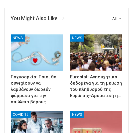
You Might Also Like
All
NEWS
NEWS
Παχυσαρκία: Ποιοι θα
Eurostat: Ανησυχητικά
συνεχίσουν να
δεδομένα για τη μείωση
λαμβάνουν δωρεάν
του πληθυσμού της
φάρμακα για την
Ευρώπης-Δραματική η…
απώλεια βάρους
COVID-19
NEWS