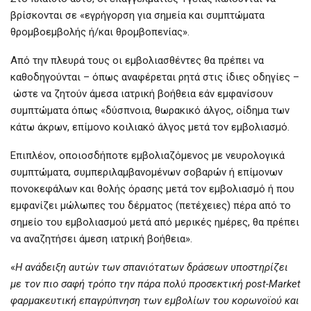
βρίσκονται σε «εγρήγορση για σημεία και συμπτώματα
θρομβοεμβολής ή/και θρομβοπενίας».
Από την πλευρά τους οι εμβολιασθέντες θα πρέπει να
καθοδηγούνται – όπως αναφέρεται ρητά στις ίδιες οδηγίες –
ώστε να ζητούν άμεσα ιατρική βοήθεια εάν εμφανίσουν
συμπτώματα όπως «δύσπνοια, θωρακικό άλγος, οίδημα των
κάτω άκρων, επίμονο κοιλιακό άλγος μετά τον εμβολιασμό.
Επιπλέον, οποιοσδήποτε εμβολιαζόμενος με νευρολογικά
συμπτώματα, συμπεριλαμβανομένων σοβαρών ή επίμονων
πονοκεφάλων και θολής όρασης μετά τον εμβολιασμό ή που
εμφανίζει μώλωπες του δέρματος (πετέχειες) πέρα από το
σημείο του εμβολιασμού μετά από μερικές ημέρες, θα πρέπει
να αναζητήσει άμεση ιατρική βοήθεια».
«
Η ανάδειξη αυτών των σπανιότατων δράσεων υποστηρίζει
με τον πιο σαφή τρόπο την πάρα πολύ προσεκτική post-Market
φαρμακευτική επαγρύπνηση των εμβολίων του κορωνοϊού και