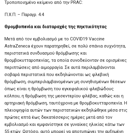
Τροποποιημένο κείμενο από την PRAC:
Π.Χ.Π. – Παραγρ. 4.4
Θρομβοπενία και διαταραχές της πηκτικότητας
Μετά από τον εμβολιασμό με το COVID19 Vaccine
AstraZeneca έχουν παρατηρηθεί, σε πολύ σπάνια συχνότητα,
περιστατικά συνδυασμού θρόμβωσης και
θρομβοκυτταροπενίας, τα οποία συνοδεύονταν σε ορισμένες
περιπτώσεις από αιμορραγία. Σε αυτά περιλαμβάνονται
σοβαρά περιστατικά που εκδηλώνονται ως φλεβική
θρόμβωση, συμπεριλαμβανομένων μη συνηθισμένων θέσεων
όπως είναι η θρόμβωση του εγκεφαλικού φλεβώδους
κόλπου, η θρόμβωση της μεσεντερίου φλέβας, καθώς και η
αρτηριακή θρόμβωση, ταυτόχρονα με θρομβοκυτταροπενία. Η
πλειοψηφία αυτών των περιστατικών εκδηλώθηκε μέσα στις
πρώτες επτά έως δεκατέσσερις ημέρες μετά από τον
εμβολιασμό και εμφανίστηκε σε γυναίκες ηλικίας κάτω των
55 ετών. Ωστόσο, αυτό μπορεί να αποτυπώνει την αυξημένη