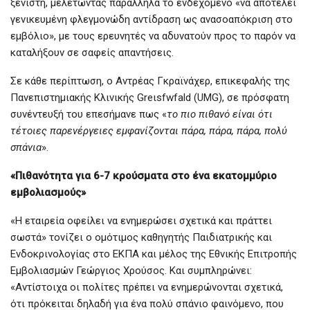
ξενιστή, μελετώντας παράλληλα το ενδεχόμενο «να αποτελεί
γενικευμένη φλεγμονώδη αντίδραση ως ανασοαπόκριση στο
εμβόλιο», με τους ερευνητές να αδυνατούν προς το παρόν να
καταλήξουν σε σαφείς απαντήσεις.
Σε κάθε περίπτωση, ο Αντρέας Γκραϊνάχερ, επικεφαλής της
Πανεπιστημιακής Κλινικής Greιsfwfald (UMG), σε πρόσφατη
συνέντευξή του επεσήμανε πως «
το πιο πιθανό είναι ότι
τέτοιες παρενέργειες εμφανίζονται πάρα, πάρα, πάρα, πολύ
σπάνια
».
«Πιθανότητα για 6-7 κρούσματα στο ένα εκατομμύριο
εμβολιασμούς»
«Η εταιρεία οφείλει να ενημερώσει σχετικά και πράττει
σωστά» τονίζει ο ομότιμος καθηγητής Παιδιατρικής και
Ενδοκρινολογίας στο ΕΚΠΑ και μέλος της Εθνικής Επιτροπής
Εμβολιασμών Γεώργιος Χρούσος. Και συμπληρώνει:
«Αντίστοιχα οι πολίτες πρέπει να ενημερώνονται σχετικά,
ότι πρόκειται δηλαδή για ένα πολύ σπάνιο φαινόμενο, που