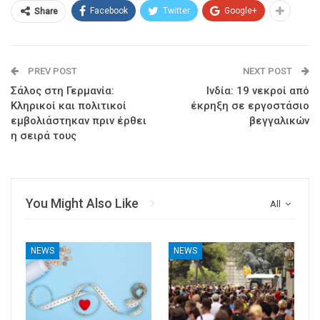
Facebook
Twitter
Google+
Share
PREV POST
NEXT POST
Σάλος στη Γερμανία:
Ινδία: 19 νεκροί από
Κληρικοί και πολιτικοί
έκρηξη σε εργοστάσιο
εμβολιάστηκαν πριν έρθει
βεγγαλικών
η σειρά τους
You Might Also Like
All
NEWS
NEWS