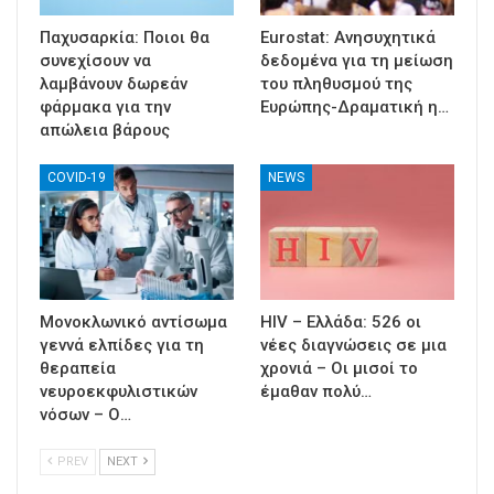
Παχυσαρκία: Ποιοι θα
Eurostat: Ανησυχητικά
συνεχίσουν να
δεδομένα για τη μείωση
λαμβάνουν δωρεάν
του πληθυσμού της
φάρμακα για την
Ευρώπης-Δραματική η…
απώλεια βάρους
COVID-19
NEWS
Μονοκλωνικό αντίσωμα
HIV – Ελλάδα: 526 οι
γεννά ελπίδες για τη
νέες διαγνώσεις σε μια
θεραπεία
χρονιά – Οι μισοί το
νευροεκφυλιστικών
έμαθαν πολύ…
νόσων – Ο…
PREV
NEXT