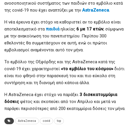
ανοσοποιητικού συστήματος των παιδιών στο εμβόλιο κατά
της covid-19 που έχει αναπτύξει με την
AstraZeneca
.
Η νέα έρευνα έχει στόχο να καθοριστεί αν το εμβόλιο είναι
αποτελεσματικό στα
παιδιά
ηλικίας
6 με 17 ετών
, σύμφωνα
με την ανακοίνωση του πανεπιστημίου. Περίπου 300
εθελοντές θα συμμετάσχουν σε αυτή, ενώ οι πρώτοι
εμβολιασμοί αναμένονται αυτό τον μήνα.
Το εμβόλιο της Οξφόρδης και της AstraZeneca κατά της
covid-19 έχει χαρακτηριστεί
«το εμβόλιο του κόσμου»
διότι
είναι πιο φθηνό στην παρασκευή του και πιο εύκολο στη
συντήρηση και τη διανομή από κάποια άλλα.
Η AstraZeneca έχει στόχο να παράξει
3 δισεκατομμύρια
δόσεις
φέτος και σκοπεύει από τον Απρίλιο και μετά να
παράγει περισσότερες από 200 εκατομμύρια δόσεις τον μήνα.
AstraZeneca
covid
top