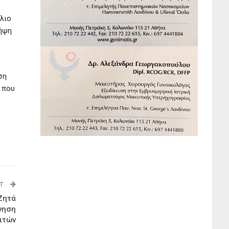
όλιο
λήψη
ση
 που
ST
Ζητά
νηση
ιτών