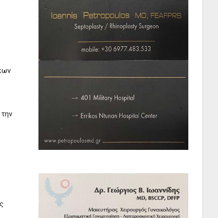
άκων
 την
ς