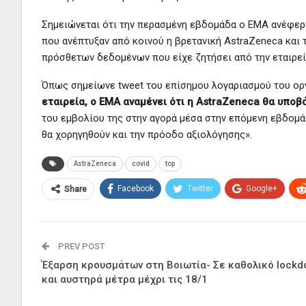
Σημειώνεται ότι την περασμένη εβδομάδα ο EMA ανέφερε
που ανέπτυξαν από κοινού η βρετανική AstraZeneca και 
πρόσθετων δεδομένων που είχε ζητήσει από την εταιρεί
Όπως σημείωνε tweet του επίσημου λογαριασμού του ορ
εταιρεία, ο EMA αναμένει ότι η AstraZeneca θα υποβ
του εμβολίου της στην αγορά μέσα στην επόμενη εβδομάδ
θα χορηγηθούν και την πρόοδο αξιολόγησης».
AstraZeneca
covid
top
Facebook
Twitter
Google+
Share
PREV POST
Έξαρση κρουσμάτων στη Βοιωτία- Σε καθολικό lock
και αυστηρά μέτρα μέχρι τις 18/1