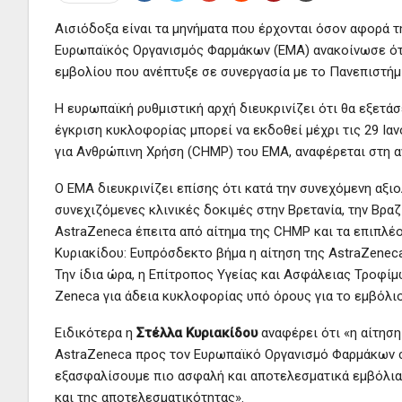
Αισιόδοξα είναι τα μηνήματα που έρχονται όσον αφορά 
Ευρωπαϊκός Οργανισμός Φαρμάκων (EMA) ανακοίνωσε ότι 
εμβολίου που ανέπτυξε σε συνεργασία με το Πανεπιστήμ
Η ευρωπαϊκή ρυθμιστική αρχή διευκρινίζει ότι θα εξετάσ
έγκριση κυκλοφορίας μπορεί να εκδοθεί μέχρι τις 29 Ια
για Ανθρώπινη Χρήση (CHMP) του EMA, αναφέρεται στη α
Ο EMA διευκρινίζει επίσης ότι κατά την συνεχόμενη αξι
συνεχιζόμενες κλινικές δοκιμές στην Βρετανία, την Βρα
AstraZeneca έπειτα από αίτημα της CHMP και τα επιπλέο
Κυριακίδου: Ευπρόσδεκτο βήμα η αίτηση της AstraZenec
Την ίδια ώρα, η Επίτροπος Υγείας και Ασφάλειας Τροφίμω
Zeneca για άδεια κυκλοφορίας υπό όρους για το εμβόλιο
Ειδικότερα η
Στέλλα Κυριακίδου
αναφέρει ότι «η αίτηση
AstraZeneca προς τον Ευρωπαϊκό Οργανισμό Φαρμάκων σ
εξασφαλίσουμε πιο ασφαλή και αποτελεσματικά εμβόλια.
και της αποτελεσματικότητας».