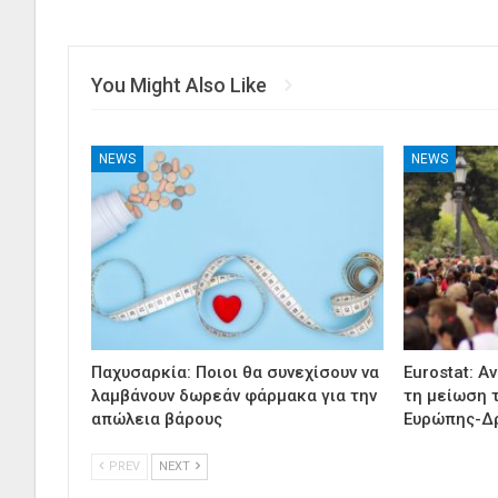
You Might Also Like
NEWS
NEWS
Παχυσαρκία: Ποιοι θα συνεχίσουν να
Eurostat: Α
λαμβάνουν δωρεάν φάρμακα για την
τη μείωση 
απώλεια βάρους
Ευρώπης-Δ
PREV
NEXT