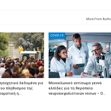
More From Autho
COVID-19
νησυχητικά δεδομένα για
Μονοκλωνικό αντίσωμα γεννά
του πληθυσμού της
ελπίδες για τη θεραπεία
ραματική η…
νευροεκφυλιστικών νόσων – Ο…