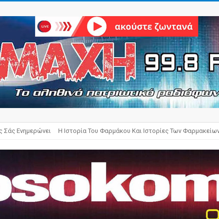
ς Σάς Ενημερώνει
Η Ιστορία Του Φαρμάκου Και Ιστορίες Των Φαρμακείω