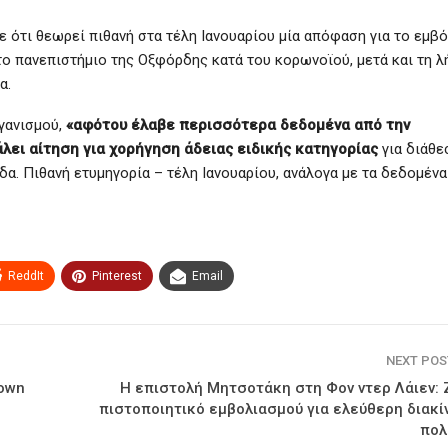
 ότι θεωρεί πιθανή στα τέλη Ιανουαρίου μία απόφαση για το εμβ
το πανεπιστήμιο της Οξφόρδης κατά του κορωνοϊού, μετά και τη 
α.
γανισμού,
«αφότου έλαβε περισσότερα δεδομένα από την
άλει αίτηση για χορήγηση άδειας ειδικής κατηγορίας
για διάθε
α. Πιθανή ετυμηγορία – τέλη Ιανουαρίου, ανάλογα με τα δεδομένα
ReddIt
Pinterest
Email
NEXT PO
down
Η επιστολή Μητσοτάκη στη Φον ντερ Λάιεν: 
πιστοποιητικό εμβολιασμού για ελεύθερη διακί
πολ