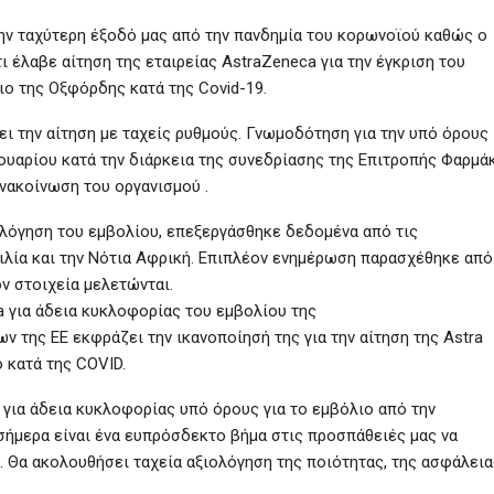
την ταχύτερη έξοδό μας από την πανδημία του κορωνοϊού καθώς ο
έλαβε αίτηση της εταιρείας AstraZeneca για την έγκριση του
ιο της Οξφόρδης κατά της Covid-19.
ει την αίτηση με ταχείς ρυθμούς. Γνωμοδότηση για την υπό όρους
νουαρίου κατά την διάρκεια της συνεδρίασης της Επιτροπής Φαρμ
νακοίνωση του οργανισμού .
ολόγηση του εμβολίου, επεξεργάσθηκε δεδομένα από τις
ζιλία και την Νότια Αφρική. Επιπλέον ενημέρωση παρασχέθηκε από
ν στοιχεία μελετώνται.
a για άδεια κυκλοφορίας του εμβολίου της
ν της ΕΕ εκφράζει την ικανοποίησή της για την αίτηση της Astra
 κατά της COVID.
 για άδεια κυκλοφορίας υπό όρους για το εμβόλιο από την
ήμερα είναι ένα ευπρόσδεκτο βήμα στις προσπάθειές μας να
 Θα ακολουθήσει ταχεία αξιολόγηση της ποιότητας, της ασφάλεια