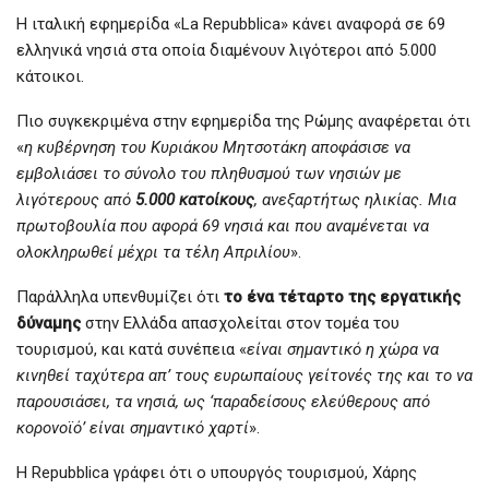
Η ιταλική εφημερίδα «La Repubblica» κάνει αναφορά σε 69
ελληνικά νησιά στα οποία διαμένουν λιγότεροι από 5.000
κάτοικοι.
Πιο συγκεκριμένα στην εφημερίδα της Ρώμης αναφέρεται ότι
«
η κυβέρνηση του Κυριάκου Μητσοτάκη αποφάσισε να
εμβολιάσει το σύνολο του πληθυσμού των νησιών με
λιγότερους από
5.000 κατοίκους
, ανεξαρτήτως ηλικίας. Μια
πρωτοβουλία που αφορά 69 νησιά και που αναμένεται να
ολοκληρωθεί μέχρι τα τέλη Απριλίου
».
Παράλληλα υπενθυμίζει ότι
το ένα τέταρτο της εργατικής
δύναμης
στην Ελλάδα απασχολείται στον τομέα του
τουρισμού, και κατά συνέπεια «
είναι σημαντικό η χώρα να
κινηθεί ταχύτερα απ’ τους ευρωπαίους γείτονές της και το να
παρουσιάσει, τα νησιά, ως ‘παραδείσους ελεύθερους από
κορονοϊό’ είναι σημαντικό χαρτί
».
Η Repubblica γράφει ότι ο υπουργός τουρισμού, Χάρης