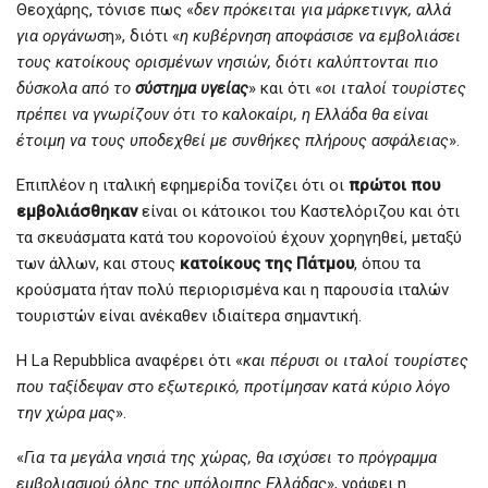
Θεοχάρης, τόνισε πως «
δεν πρόκειται για μάρκετινγκ, αλλά
για οργάνωσ
η», διότι «
η κυβέρνηση αποφάσισε να εμβολιάσει
τους κατοίκους ορισμένων νησιών, διότι καλύπτονται πιο
δύσκολα από το
σύστημα υγείας
» και ότι «
οι ιταλοί τουρίστες
πρέπει να γνωρίζουν ότι το καλοκαίρι, η Ελλάδα θα είναι
έτοιμη να τους υποδεχθεί με συνθήκες πλήρους ασφάλειας
».
Επιπλέον η ιταλική εφημερίδα τονίζει ότι οι
πρώτοι που
εμβολιάσθηκαν
είναι οι κάτοικοι του Καστελόριζου και ότι
τα σκευάσματα κατά του κορονοϊού έχουν χορηγηθεί, μεταξύ
των άλλων, και στους
κατοίκους της Πάτμου
, όπου τα
κρούσματα ήταν πολύ περιορισμένα και η παρουσία ιταλών
τουριστών είναι ανέκαθεν ιδιαίτερα σημαντική.
Η La Repubblica αναφέρει ότι «
και πέρυσι οι ιταλοί τουρίστες
που ταξίδεψαν στο εξωτερικό, προτίμησαν κατά κύριο λόγο
την χώρα μας
».
«
Για τα μεγάλα νησιά της χώρας, θα ισχύσει το πρόγραμμα
εμβολιασμού όλης της υπόλοιπης Ελλάδας
», γράφει η