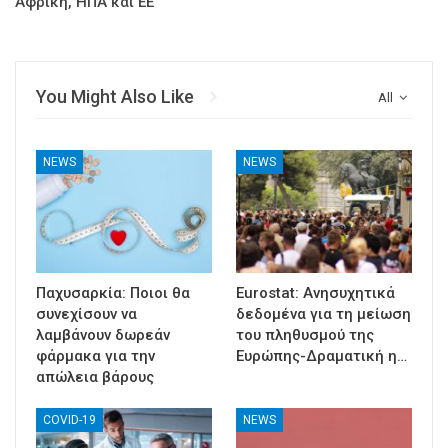
Αφρική, ΗΠΑ και ΕΕ
You Might Also Like
All
NEWS
NEWS
Παχυσαρκία: Ποιοι θα
Eurostat: Ανησυχητικά
συνεχίσουν να
δεδομένα για τη μείωση
λαμβάνουν δωρεάν
του πληθυσμού της
φάρμακα για την
Ευρώπης-Δραματική η…
απώλεια βάρους
COVID-19
NEWS