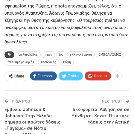
εφημερίδα της Ρώμης, η οποία υπογραμμίζει, τέλος, ότι ο
υπουργός Ανάπτυξης, Άδωνις Γεωργιάδης, θέλησε να
εξηγήσει την θέση της κυβέρνησης: «
Ο τουρισμός πρέπει να
ανακάμψει, ώστε το κράτος να εξασφαλίσει τους αναγκαίους
πόρους για να στηρίξει τις επιχειρήσεις που αντιμετωπίζουν
δυσκολίες
».
La Repubblica
news
top
ελληνικά νησιά
ΕΜΒΟΛΙΑΣΜΟΣ
ιταλική εφημερίδα
Κορωνοϊός
Ρώμη
Facebook
Twitter
Google+
Share
PREV POST
NEXT POST
Εμβόλιο Johnson &
Ιικό φορτίο: Αύξηση σε σε
Johnson: Στην Ελλάδα
Ξάνθη και Χανιά- Πτωτικές
σήμερα οι πρώτες δόσεις-
τάσεις στην Αττική
«Πάγωμα» σε Νότιο