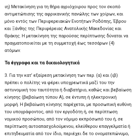
ιη) Μετακίνηση για τη θήρα αγριόχοιρου προς τον σκοπό
αντιμετώπισης της αφρικανικής πανώλης των χοίρων, και
μόνο εντός των Περιφερειακών Ενοτήτων Ροδόπης, Έβρου
και Ξάνθης της Περιφέρειας Ανατολικής Μακεδονίας και
Θράκης. Η μετακίνηση της παρούσας περίπτωσης δύναται να
πραγματοποιείται με τη συμμετοχή έως τεσσάρων (4)
ατόμων.
Τα έγγραφα και τα δικαιολογητικά
3. Για την κατ’ εξαίρεση μετακίνηση των περ. (α) και (ιβ)
πρέπει ο πολίτης να φέρει υποχρεωτικά μαζί του την
αστυνομική του ταυτότητα ή διαβατήριο, καθώς και βεβαίωση
κίνησης (βεβαίωση τύπου Α), σε έντυπη ή ηλεκτρονική
μορφή. Η βεβαίωση κίνησης παρέχεται, με προσωπική ευθύνη
του υπογράφοντος, από τον εργοδότη ή, σε περίπτωση
νομικού προσώπου, από τον νόμιμο εκπρόσωπό του ή, σε
περίπτωση αυτοαπασχολούμενου, ελεύθερου επαγγελματία ή
επιτηδευματία από τον ίδιο, περιέχει δε το ονοματεπώνυμο,