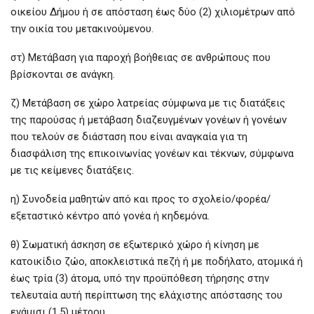
οικείου Δήμου ή σε απόσταση έως δύο (2) χιλιομέτρων από
την οικία του μετακινούμενου.
στ) Μετάβαση για παροχή βοήθειας σε ανθρώπους που
βρίσκονται σε ανάγκη.
ζ) Μετάβαση σε χώρο λατρείας σύμφωνα με τις διατάξεις
της παρούσας ή μετάβαση διαζευγμένων γονέων ή γονέων
που τελούν σε διάσταση που είναι αναγκαία για τη
διασφάλιση της επικοινωνίας γονέων και τέκνων, σύμφωνα
με τις κείμενες διατάξεις.
η) Συνοδεία μαθητών από και προς το σχολείο/φορέα/
εξεταστικό κέντρο από γονέα ή κηδεμόνα.
θ) Σωματική άσκηση σε εξωτερικό χώρο ή κίνηση με
κατοικίδιο ζώο, αποκλειστικά πεζή ή με ποδήλατο, ατομικά ή
έως τρία (3) άτομα, υπό την προϋπόθεση τήρησης στην
τελευταία αυτή περίπτωση της ελάχιστης απόστασης του
ενάμισι (1,5) μέτρου.