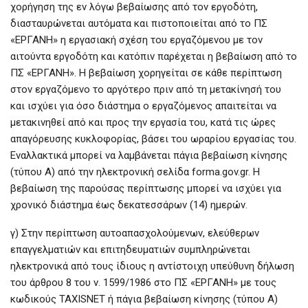
χορήγηση της εν λόγω βεβαίωσης από τον εργοδότη,
διασταυρώνεται αυτόματα και πιστοποιείται από το ΠΣ
«ΕΡΓΑΝΗ» η εργασιακή σχέση του εργαζόμενου με τον
αιτούντα εργοδότη και κατόπιν παρέχεται η βεβαίωση από το
ΠΣ «ΕΡΓΑΝΗ». Η βεβαίωση χορηγείται σε κάθε περίπτωση
στον εργαζόμενο το αργότερο πριν από τη μετακίνησή του
και ισχύει για όσο διάστημα ο εργαζόμενος απαιτείται να
μετακινηθεί από και προς την εργασία του, κατά τις ώρες
απαγόρευσης κυκλοφορίας, βάσει του ωραρίου εργασίας του.
Εναλλακτικά μπορεί να λαμβάνεται πάγια βεβαίωση κίνησης
(τύπου Α) από την ηλεκτρονική σελίδα forma.gov.gr. Η
βεβαίωση της παρούσας περίπτωσης μπορεί να ισχύει για
χρονικό διάστημα έως δεκατεσσάρων (14) ημερών.
γ) Στην περίπτωση αυτοαπασχολούμενων, ελεύθερων
επαγγελματιών και επιτηδευματιών συμπληρώνεται
ηλεκτρονικά από τους ίδιους η αντίστοιχη υπεύθυνη δήλωση
του άρθρου 8 του ν. 1599/1986 στο ΠΣ «ΕΡΓΑΝΗ» με τους
κωδικούς TAXISNET ή πάγια βεβαίωση κίνησης (τύπου Α)