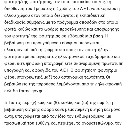
φοιτητή/της φοιτήτριας, τον τόπο κατοικίας του/ης, τη
διεύθυνση του Τμήματος ή Σχολής του Α.Ε.Ι., νοσοκομείου ή
άλλου χώρου στον οποίο διεξάγεται η εκπαιδευτική
διαδικασία σύμφωνα με το πρόγραμμα σπουδών στο οποίο
φοιτά, καθώς και το ωράριο προσέλευσης και αποχώρησης
του φοιτητή/ της φοιτήτριας σε εβδομαδιαία βάση. Η
βεβαίωση του προηγούμενου εδαφίου παρέχεται
ηλεκτρονικά από τη Γραμματεία προς τον φοιτητή/την
φοιτήτρια μέσω μηνύματος ηλεκτρονικού ταχυδρομείου και
φέρει είτε ψηφιακή υπογραφή είτε σκαναρισμένη πρωτότυπη
υπογραφή και σφραγίδα του Α.Ε.Ι.. Ο φοιτητής/η φοιτήτρια
φέρει υποχρεωτικά μαζί του αστυνομική ταυτότητα. Οι
βεβαιώσεις της παρούσας λαμβάνονται από την ηλεκτρονική
σελίδα forma.gov.gr.
5. Για τις περ. (γ) έως και (θ), καθώς και (ια) της παρ. 2, η
βεβαίωση κίνησης αφορά κάθε μεμονωμένη κίνηση και μόνο
αυτή, υπογράφεται από τον ίδιο τον ενδιαφερόμενο, με
προσωπική του ευθύνη, και περιέχει το ονοματεπώνυμο, τον