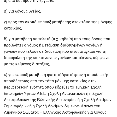
α) από και προς την εργασία,
β) για λόγους υγείας,
γ) προς τον σκοπό εφάπαξ μετάβασης στον τόπο της μόνιμης
κατοικίας,
δ) για μετάβαση σε τελετή (π.χ. κηδεία) υπό τους όρους που
προβλέπει ο νόμος ή μετάβαση διαζευγμένων γονέων ή
γονέων που τελούν σε διάσταση που είναι αναγκαία για τη
διασφάλιση της επικοινωνίας γονέων και τέκνων, σύμφωνα
με τις κείμενες διατάξεις,
ε) για εφάπαξ μετάβαση φοιτητή/φοιτήτριας ή σπουδαστή/
σπουδάστριας από τον τόπο μόνιμης κατοικίας στην
περιφερειακή ενότητα όπου εδρεύει το Τμήμα/η Σχολή
Επιστημών Υγείας Α.Ε.Ι., η Σχολή Αξιωματικών ή η Σχολή
Αστυφυλάκων της Ελληνικής Αστυνομίας ή η Σχολή Δοκίμων
Σημαιοφόρων ή η Σχολή Δοκίμων Λιμενοφυλάκων του
Λιμενικού Σώματος – Ελληνικής Ακτοφυλακής για λόγους