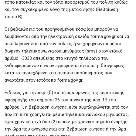
τόπο κατοικίας και τον τόπο προορισμού του πολίτη καθώς
και τον συγκεκριμένο λόγο της μετακίνησης (Βεβαίωση
τύπου Β).
Οι βεβαιώσεις του προηγούμενου εδαφίου μπορούν να
λαμβάνονται από την ηλεκτρονική σελίδα forma.gov.gr και να
συμπληρώνονται από τον πολίτη, ή να χορηγούνται μέσω
δωρεάν τηλεπικοινωνιακού μηνύματος (sms) στον ειδικό
αριθμό 13033 απευθείας στο κινητό τηλέφωνο του
ενδιαφερομένου ή να αντιγράφονται έντυπα ή ιδιογράφως
κατά το περιεχόμενο του οικείου υποδείγματος που
αναρτάται στον ιστότοπο forma.gov.gr.
Ειδικώς για την περ. (δ) και εξαιρουμένης της περίπτωσης
εφαρμογής του σημείου 26 του πίνακα της παρ. 1Β του
άρθρου 1, η βεβαίωση κίνησης, είτε συμπληρώνεται από τον
πολίτη είτε χορηγείται μέσω τηλεπικοινωνιακού μηνύματος,
έχει χρονική ισχύ δύο (2) ωρών, με χρονικό σημείο έναρξης
την ώρα που αναγράφεται στη βεβαίωση κίνησης ή την ώρα