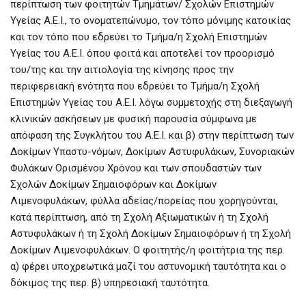
περίπτωση των φοιτητών Τμημάτων/ Σχολών Επιστημών
Υγείας Α.Ε.Ι., το ονοματεπώνυμο, τον τόπο μόνιμης κατοικίας
και τον τόπο που εδρεύει το Τμήμα/η Σχολή Επιστημών
Υγείας του Α.Ε.Ι. όπου φοιτά και αποτελεί τον προορισμό
του/της και την αιτιολογία της κίνησης προς την
περιφερειακή ενότητα που εδρεύει το Τμήμα/η Σχολή
Επιστημών Υγείας του Α.Ε.Ι. λόγω συμμετοχής στη διεξαγωγή
κλινικών ασκήσεων με φυσική παρουσία σύμφωνα με
απόφαση της Συγκλήτου του Α.Ε.Ι. και β) στην περίπτωση των
Δοκίμων Υπαστυ-νόμων, Δοκίμων Αστυφυλάκων, Συνοριακών
Φυλάκων Ορισμένου Χρόνου και των σπουδαστών των
Σχολών Δοκίμων Σημαιοφόρων και Δοκίμων
Λιμενοφυλάκων, φύλλα αδείας/πορείας που χορηγούνται,
κατά περίπτωση, από τη Σχολή Αξιωματικών ή τη Σχολή
Αστυφυλάκων ή τη Σχολή Δοκίμων Σημαιοφόρων ή τη Σχολή
Δοκίμων Λιμενοφυλάκων. Ο φοιτητής/η φοιτήτρια της περ.
α) φέρει υποχρεωτικά μαζί του αστυνομική ταυτότητα και ο
δόκιμος της περ. β) υπηρεσιακή ταυτότητα.