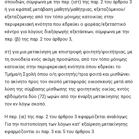
σπουδών, σύμφωνα με την περ. (ιστ) της παρ. 2 του άρθρου 3
ή για εφάπαξ μετάβαση μαθητή/μαθήτριας, εξεταζόμενου/
εξεταζόμενης από τον τόπο μόνιμης κατοικίας στην
περιφερειακή ενότητα που εδρεύει ο φορέας/εξεταστικό
κέντρο για λόγους διεξαγωγής εξετάσεων, σύμφωνα με την
περ. (β) της παρ. 2 του άρθρου 3,
στ) για μια μετακίνηση με επιστροφή φοιτητή/φοιτήτριας, με
τη συνοδεία ενός ακόμη προσώπου, από τον τόπο μόνιμης
κατοικίας στην περιφερειακή ενότητα όπου εδρεύει το
Τμήμα/η Σχολή όπου ο/η φοιτητής/τρια φοιτά και μισθώνει
το ακίνητο προς τον σκοπό μεταφοράς οικοσκευής μετά από
λύση της σύμβασης μίσθωσης της φοιτητικής οικίας, εντός
εβδομήντα δύο (72) ωρών από την έναρξη μετακίνησης προς
τον εν λόγω σκοπό.
Η περ. (ιε) της παρ. 2 του άρθρου 3 εφαρμόζεται αναλόγως.
Για την πιστοποίηση των λόγων κατ’ εξαίρεση μετακίνησης
εφαρμόζονται οι παρ. 3 και 5 του άρθρου 3.