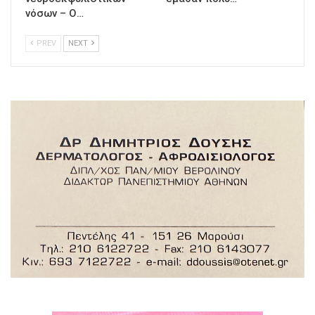
νόσων – Ο…
PREV
NEXT