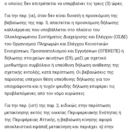
ο οποίος δεν επιτρέπεται να υπερβαίνει τις τρεις (3) ώρες.
Για την περ. (ιε), όταν δεν είναι δυνατή η προσκόμιση της
βεβαίωσης της παρ. 3, απαιτείται η προσκόμιση δήλωσης
καλλιέργειας που υποβάλλεται στο πλαίσιο του
Ολοκληρωμένου Συστήματος Διαχείρισης και Ελέγχου (ΟΣΔΕ)
του Οργανισμού Πληρωμών και Ελέγχου Κοινοτικών
Ενισχύσεων, Προσανατολισμού και Εγγυήσεων (ΟΠΕΚΕΠΕ) ή
δήλωσης στοιχείων ακινήτων (Ε9), μαζί με σχετικό
μισθωτήριο συμβόλαιο ή υπεύθυνη δήλωση ανάθεσης της
σχετικής εντολής, κατά περίπτωση. Οι βεβαιώσεις της
παρούσας υπέχουν θέση υπεύθυνης δήλωσης για τον
υπογράφοντα και η τυχόν ψευδής δήλωση επιφέρει τις
προβλεπόμενες από τον νόμο κυρώσεις.
Για την περ. (ιστ) της παρ. 2, ειδικώς στην περίπτωση
μετακίνησης εκτός της οικείας Περιφερειακής Ενότητας ή
της Περιφέρειας Αττικής, η βεβαίωση κίνησης αφορά
αποκλειστικά εφάπαξ μετακίνηση και περιέχει: α) στην