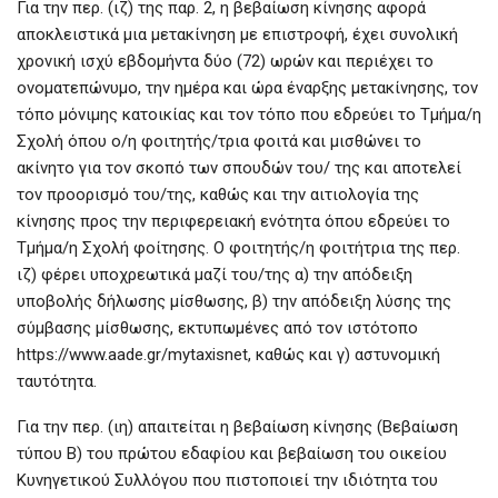
Για την περ. (ιζ) της παρ. 2, η βεβαίωση κίνησης αφορά
αποκλειστικά μια μετακίνηση με επιστροφή, έχει συνολική
χρονική ισχύ εβδομήντα δύο (72) ωρών και περιέχει το
ονοματεπώνυμο, την ημέρα και ώρα έναρξης μετακίνησης, τον
τόπο μόνιμης κατοικίας και τον τόπο που εδρεύει το Τμήμα/η
Σχολή όπου ο/η φοιτητής/τρια φοιτά και μισθώνει το
ακίνητο για τον σκοπό των σπουδών του/ της και αποτελεί
τον προορισμό του/της, καθώς και την αιτιολογία της
κίνησης προς την περιφερειακή ενότητα όπου εδρεύει το
Τμήμα/η Σχολή φοίτησης. Ο φοιτητής/η φοιτήτρια της περ.
ιζ) φέρει υποχρεωτικά μαζί του/της α) την απόδειξη
υποβολής δήλωσης μίσθωσης, β) την απόδειξη λύσης της
σύμβασης μίσθωσης, εκτυπωμένες από τον ιστότοπο
https://www.aade.gr/mytaxisnet, καθώς και γ) αστυνομική
ταυτότητα.
Για την περ. (ιη) απαιτείται η βεβαίωση κίνησης (Βεβαίωση
τύπου Β) του πρώτου εδαφίου και βεβαίωση του οικείου
Κυνηγετικού Συλλόγου που πιστοποιεί την ιδιότητα του