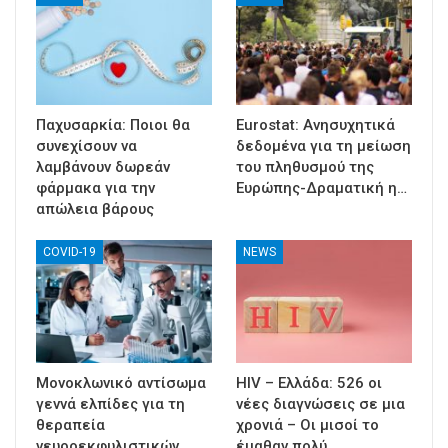
Παχυσαρκία: Ποιοι θα
Eurostat: Ανησυχητικά
συνεχίσουν να
δεδομένα για τη μείωση
λαμβάνουν δωρεάν
του πληθυσμού της
φάρμακα για την
Ευρώπης-Δραματική η…
απώλεια βάρους
COVID-19
NEWS
Μονοκλωνικό αντίσωμα
HIV – Ελλάδα: 526 οι
γεννά ελπίδες για τη
νέες διαγνώσεις σε μια
θεραπεία
χρονιά – Οι μισοί το
νευροεκφυλιστικών
έμαθαν πολύ…