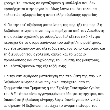
χορηγείται πάντως σε εργαζόμενο ή υπάλληλο που δεν
προσέρχεται στην εργασία, ιδίως λόγω του ότι τελεί σε
καθεστώς τηλεργασίας ή αναστολής σύμβασης εργασίας.
4. Για την κατ’ εξαίρεση μετακίνηση της περ. (β) της παρ. 2 η
βεβαίωση κίνησης είναι πάγια, παρέχεται από τον Διευθυντή
της οικείας σχολικής μονάδας/φορέα/ εξεταστικό κέντρο
περιέχει δε το ονοματεπώνυμο του μαθητή/της μαθήτριας,
του εξεταζόμενου/της εξεταζόμενης, τον τόπο κατοικίας και
τη διεύθυνση του σχολείου, καθώς και το ωράριο
προσέλευσης και αποχώρησης του μαθητή/της μαθήτριας,
του εξεταζόμενου/ της εξεταζόμενης.
Για την κατ’ εξαίρεση μετακίνηση της περ. (ιστ) της παρ. 2 η
βεβαίωση κίνησης είναι πάγια και παρέχεται από τη
Γραμματεία του Τμήματος ή της Σχολής Επιστημών Υγείας
του Α.Ε.Ι. όπου είναι εγγεγραμμένος κάθε φοιτητής/τρια, που
δικαιούται βεβαίωση κίνησης, λόγω διενέργειας κλινικών
ασκήσεων. Η βεβαίωση περιέχει το ονοματεπώνυμο του