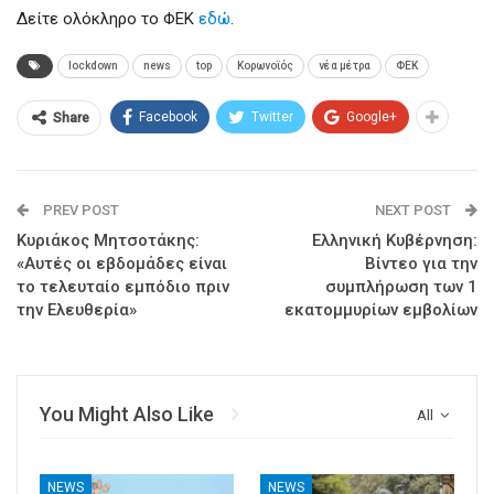
Δείτε ολόκληρο το ΦΕΚ
εδώ
.
lockdown
news
top
Κορωνοϊός
νέα μέτρα
ΦΕΚ
Facebook
Twitter
Google+
Share
PREV POST
NEXT POST
Κυριάκος Μητσοτάκης:
Ελληνική Κυβέρνηση:
«Αυτές οι εβδομάδες είναι
Βίντεο για την
το τελευταίο εμπόδιο πριν
συμπλήρωση των 1
την Ελευθερία»
εκατομμυρίων εμβολίων
You Might Also Like
All
NEWS
NEWS