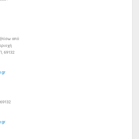
 (πίσω από
εριοχή
Π, 69132
.gr
 69132
.gr