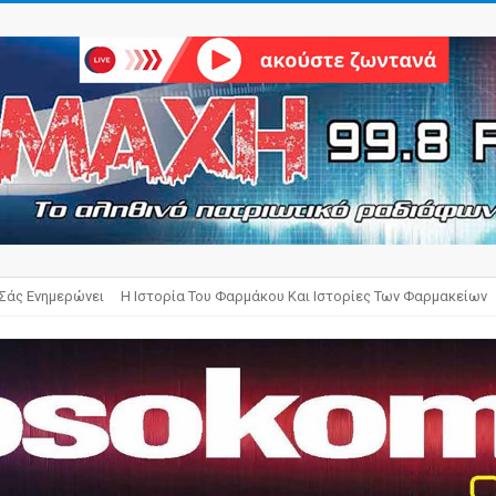
 Σάς Ενημερώνει
Η Ιστορία Του Φαρμάκου Και Ιστορίες Των Φαρμακείων