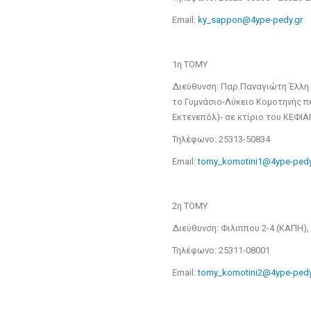
Email:
ky_sappon@4ype-pedy.gr
1η ΤΟΜΥ
Διεύθυνση: Παρ.Παναγιώτη Έλλη
το Γυμνάσιο-Λύκειο Κομοτηνής π
Εκτενεπόλ)- σε κτίριο του ΚΕΦΙΑ
Τηλέφωνο: 25313-50834
Email:
tomy_komotini1@4ype-pedy
2η ΤΟΜΥ
Διεύθυνση: Φιλιππου 2-4 (ΚΑΠΗ),
Τηλέφωνο: 25311-08001
Email:
tomy_komotini2@4ype-pedy