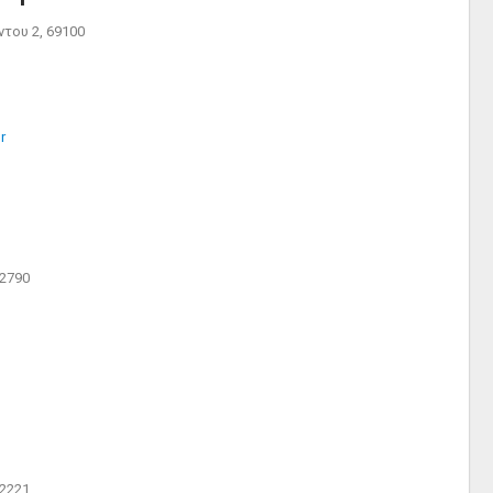
ου 2, 69100
r
2790
2221