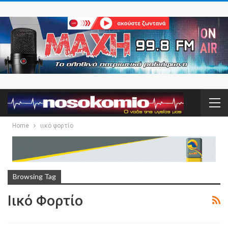
Home
ιικό φορτίο
Browsing Tag
Ιικό Φορτίο